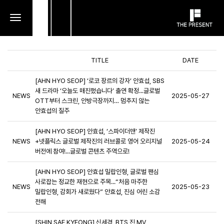
toggle
navigation
TITLE
DATE
[AHN HYO SEOP] ‘로코 장르의 강자’ 안효섭, SBS
새 드라마 ‘오늘도 매진했습니다’ 출연 확정...글로벌
NEWS
2025-05-27
OTT부터 스크린, 안방극장까지… 멈추지 않는
안효섭의 질주
[AHN HYO SEOP] 안효섭, ‘스파이더맨’ 제작진
NEWS
+넷플릭스 글로벌 제작진의 러브콜로 영어 오리지널
2025-05-24
버전에 참여!...글로벌 콘텐츠 주역으로!
[AHN HYO SEOP] 안효섭 밀랍인형, 글로벌 팬심
사로잡는 정교한 재현으로 주목...“처음 마주한
NEWS
2025-05-23
밀랍인형, 감회가 새로웠다” 안효섭, 진심 어린 소감
전해
[SHIN SAE KYEONG] 신세경, BTS 진 MV