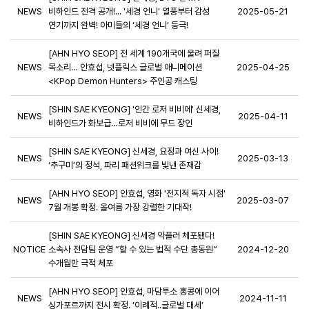
NEWS
비하인드 전격 공개!... '세경 언니' 열풍부터 감성
2025-05-21
연기까지 완벽! 아미들의 ‘세경 언니’ 등극!
[AHN HYO SEOP] 전 세계 190개국에 울려 퍼질
NEWS
목소리… 안효섭, 넷플릭스 글로벌 애니메이션
2025-04-25
<KPop Demon Hunters> 주인공 캐스팅
[SHIN SAE KYEONG] '인간 로저 비비에' 신세경,
NEWS
2025-04-11
비하인드가 화보급…로저 비비에 무드 장인
[SHIN SAE KYEONG] 신세경, 요정과 여신 사이!
NEWS
2025-03-13
‘추구미’의 정석, 파리 패션위크를 빛낸 존재감
[AHN HYO SEOP] 안효섭, 영화 '전지적 독자 시점'
NEWS
2025-03-07
7월 개봉 확정. 올여름 가장 강렬한 기대작!
[SHIN SAE KYEONG] 신세경 악플러 체포됐다!
NOTICE
소속사 전담팀 운영 “할 수 있는 법적 수단 총동원”
2024-12-20
수개월만 극적 체포
[AHN HYO SEOP] 안효섭, 마담투소 홍콩에 이어
NEWS
2024-11-11
싱가포르까지 전시 확정. ‘이례적..글로벌 대세’