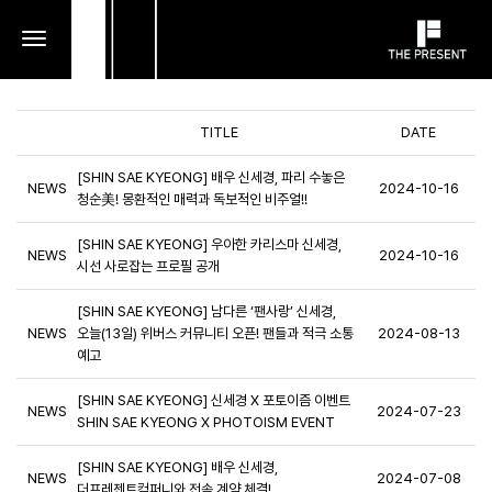
toggle
navigation
TITLE
DATE
[SHIN SAE KYEONG] 배우 신세경, 파리 수놓은
NEWS
2024-10-16
청순美! 몽환적인 매력과 독보적인 비주얼!!
[SHIN SAE KYEONG] 우아한 카리스마 신세경,
NEWS
2024-10-16
시선 사로잡는 프로필 공개
[SHIN SAE KYEONG] 남다른 ‘팬사랑’ 신세경,
NEWS
오늘(13일) 위버스 커뮤니티 오픈! 팬들과 적극 소통
2024-08-13
예고
[SHIN SAE KYEONG] 신세경 X 포토이즘 이벤트
NEWS
2024-07-23
SHIN SAE KYEONG X PHOTOISM EVENT
[SHIN SAE KYEONG] 배우 신세경,
NEWS
2024-07-08
더프레젠트컴퍼니와 전속 계약 체결!