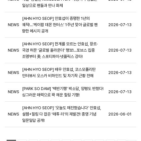
일상으로 팬들과 만나 화제
[AHN HYO SEOP] 안효섭이 증명한 1년의
NEWS
궤적!...‘케이팝 데몬 헌터스’ 1주년 맞아 글로벌 팬
2026-07-13
향한 메시지 공개
[AHN HYO SEOP] 한계를 모르는 안효섭, 장르·
NEWS
국경 허문 ‘글로벌 올라운더’ 행보!...포브스 집중
2026-07-13
조명부터 美 스포티파이·넷플릭스 강타!
[AHN HYO SEOP] 배우 안효섭, 코스모폴리탄
NEWS
2026-07-13
인터뷰서 오스카 비하인드 및 차기작 근황 전해
[PARK SO DAM] ‘백반기행’ 박소담, 양평도 반했다!
NEWS
2026-07-13
싱그러운 매력으로 꽉 채운 힐링 기행!
[AHN HYO SEOP] ‘오늘도 매진했습니다’ 안효섭,
NEWS
설렘+힐링 다 잡은 ‘매튜 리’의 재발견! 종영 기념
2026-06-01
일문일답 공개!