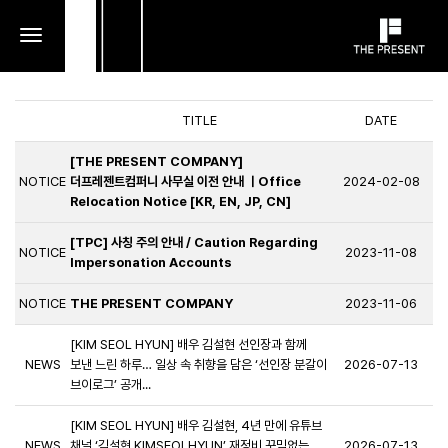
toggle
navigation
TITLE
DATE
[THE PRESENT COMPANY]
NOTICE
더프레젠트컴퍼니 사무실 이전 안내 ㅣOffice
2024-02-08
Relocation Notice [KR, EN, JP, CN]
[TPC] 사칭 주의 안내 / Caution Regarding
NOTICE
2023-11-08
Impersonation Accounts
NOTICE
THE PRESENT COMPANY
2023-11-06
[KIM SEOL HYUN] 배우 김설현 선인장과 함께
NEWS
보낸 느린 하루… 일상 속 취향을 담은 ‘선인장 분갈이
2026-07-13
브이로그’ 공개...
[KIM SEOL HYUN] 배우 김설현, 4년 만에 유튜브
NEWS
채널 ‘김설현 KIMSEOLHYUN’ 재정비 꾸밈없는
2026-07-13