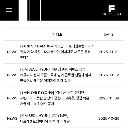
toggle
navigation
TITLE
DATE
[PARK SO DAM] 배우 박소담, 더프레젠트컴퍼니와
NEWS
전속 계약 체결! “대체불가한 에너지로 새로운 챕터
2025-11-21
연다”
[KIM SEOL HYUN] 배우 김설현, 위버스 공식
NEWS
커뮤니티 전격 오픈!...국내 넘어 글로벌 팬덤과 함께
2025-11-12
만들어갈 새로운 이야기에 기대 집중
[SHIN SAE KYEONG] ‘역시 신세경’, 절제된
NEWS
세련미와 따뜻한 감성의 정점!… 고혹美 정점 찍은
2025-11-08
겨울 화보 비하인드 공개
[KIM SEOL HYUN] 배우 김설현,
NEWS
2025-10-29
더프레젠트컴퍼니와 전속 계약 체결!