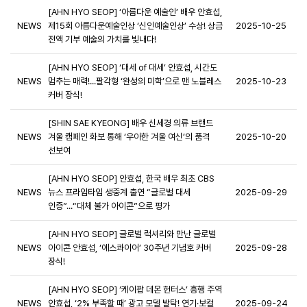
[AHN HYO SEOP] ‘아름다운 예술인’ 배우 안효섭,
NEWS
제15회 아름다운예술인상 ‘신인예술인상’ 수상! 상금
2025-10-25
전액 기부 예술의 가치를 빛내다!
[AHN HYO SEOP] ‘대세 of 대세’ 안효섭, 시간도
NEWS
멈추는 매력!...팔각형 ‘완성의 미학’으로 맨 노블레스
2025-10-23
커버 장식!
[SHIN SAE KYEONG] 배우 신세경 의류 브랜드
NEWS
겨울 캠페인 화보 통해 ‘우아한 겨울 여신’의 품격
2025-10-20
선보여
[AHN HYO SEOP] 안효섭, 한국 배우 최초 CBS
NEWS
뉴스 프라임타임 생중계 출연 “글로벌 대세
2025-09-29
인증”...“대체 불가 아이콘”으로 평가
[AHN HYO SEOP] 글로벌 럭셔리와 만난 글로벌
NEWS
아이콘 안효섭, ‘에스콰이어’ 30주년 기념호 커버
2025-09-28
장식!
[AHN HYO SEOP] ‘케이팝 데몬 헌터스’ 흥행 주역
NEWS
안효섭, ‘2% 부족할 때’ 광고 모델 발탁! 연기·보컬
2025-09-24