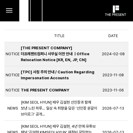
toggle
navigation
TITLE
DATE
[THE PRESENT COMPANY]
NOTICE
더프레젠트컴퍼니 사무실 이전 안내 ㅣOffice
2024-02-08
Relocation Notice [KR, EN, JP, CN]
[TPC] 사칭 주의 안내 / Caution Regarding
NOTICE
2023-11-08
Impersonation Accounts
NOTICE
THE PRESENT COMPANY
2023-11-06
[KIM SEOL HYUN] 배우 김설현 선인장과 함께
NEWS
보낸 느린 하루… 일상 속 취향을 담은 ‘선인장 분갈이
2026-07-13
브이로그’ 공개...
[KIM SEOL HYUN] 배우 김설현, 4년 만에 유튜브
NEWS
채널 ‘김설현 KIMSEOLHYUN’ 재정비 꾸밈없는
2026-07-13