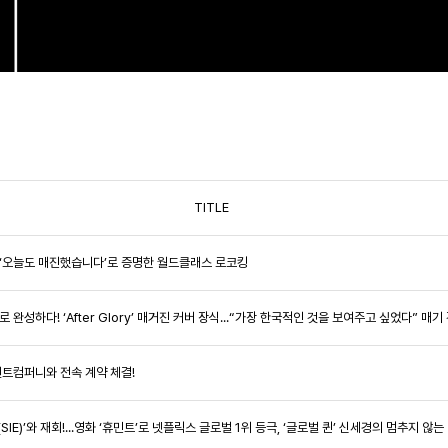
TITLE
.SBS ‘오늘도 매진했습니다’로 증명한 월드클래스 로코킹
로 완성하다! ‘After Glory’ 매거진 커버 장식...“가장 한국적인 것을 보여주고 싶었다” 
레젠트컴퍼니와 전속 계약 체결!
(SIE)’와 재회!...영화 ‘휴민트’로 넷플릭스 글로벌 1위 등극, ‘글로벌 퀸’ 신세경의 멈추지 않