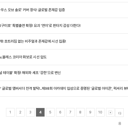
‘하우스 오브 솔로’ 커버 장식! 글로벌 존재감 입증
인간X구미호’ 특별출연 확정! 요괴 ‘연이’로 판타지 감성 더한다!
 공개! 흐트러짐 없는 비주얼과 존재감에 시선 집중!
! 노블레스 코리아 화보로 시선 압도
이널 테이블’ 확정! 해외파 셰프 ‘강한’으로 변신
리아’ 글로벌 앰버서더 전격 발탁!..제98회 아카데미 입성으로 증명된 ‘글로벌 아이콘’, 럭셔리 
1
2
3
4
5
6
7
8
9
10
다
음