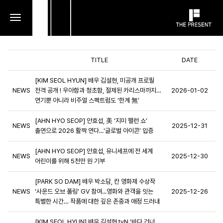
toggle
navigation
TITLE
DATE
[KIM SEOL HYUN] 배우 김설현, 미공개 프로필
NEWS
전격 공개 ! 우아함과 청초함, 절제된 카리스마까지…
2026-01-02
연기뿐 아니라 비주얼 스펙트럼도 ‘한계 無’
[AHN HYO SEOP] 안효섭, 美 ‘지미 팰런 쇼’
NEWS
2025-12-31
출연으로 2026 활짝 연다...‘글로벌 아이콘’ 입증
[AHN HYO SEOP] 안효섭, 유니세프에 전 세계
NEWS
2025-12-30
어린이를 위해 5천만 원 기부
[PARK SO DAM] 배우 박소담, 칸 영화제 수상작
NEWS
‘사운드 오브 폴링’ GV 참여...영화와 관객을 잇는
2025-12-26
특별한 시간… 작품에 대한 깊은 존중과 애정 드러내
[KIM SEOL HYUN] 배우 김설현 tvN ‘바다 건너