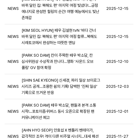
바퀴 달린 집: 북해도 편’ 마지막 여정 빛냈다!...긍정
NEWS
2025-12-15
에너지로 완성한 힐링의 순간! 여행 예능에서도 빛난
존재감
[KIM SEOL HYUN] 배우 김설현 tvN ‘바다 건너
NEWS
바퀴 달린 집: 북해도 편’ 마지막 여정 합류...북해도
2025-12-15
시레토코에서 완성하는 따뜻한 엔딩
[PARK SO DAM] 칸이 주목한 배우 박소담, 칸
NEWS
심사위원상 수상작과 만나다...영화 ‘사운드 오브
2025-12-10
폴링’ GV 참여 확정
[SHIN SAE KYEONG] 신세경, 파리 일상 브이로그
NEWS
시리즈 공개…조용한 쉼의 기록! 담백한 ‘진짜 일상’
2025-12-03
기록으로 뜨거운 반응
[PARK SO DAM] 배우 박소담, 팬들과 본격 소통
NEWS
시작!...포토이즘·위버스 동시 오픈으로 확장된 팬
2025-12-01
커뮤니케이션 예고
[AHN HYO SEOP] 안효섭 X 벤틀리 벤테이가,
NEWS
감각적인 조우! 격이 다른 비주얼 시너지...대세 패션
2025-11-27