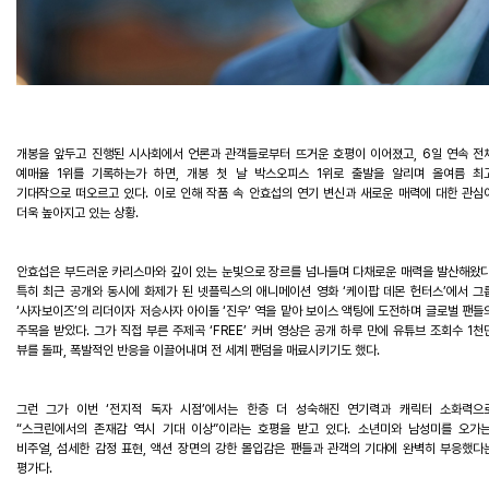
개봉을
앞두고
진행된
시사회에서
언론과
관객들로부터
뜨거운
호평이
이어졌고
, 6
일
연속
전
예매율
1
위를
기록하
는가
하면
,
개봉
첫
날
박스오피스
1
위로
출발을
알리며
올여름
최
기대작으로
떠오르고
있다
.
이로
인해
작품
속
안효섭의
연기
변신과
새로운
매력에
대한
관심
더욱
높아지고
있는
상황
.
안효섭은
부드러운
카리스마와
깊이
있는
눈빛으로
장르를
넘나들며
다채로운
매력을
발산해왔
특히
최근
공개와
동시에
화제가
된
넷플릭스의
애니메이션
영화
‘
케이팝
데몬
헌터스
’
에서
그
‘
사자보이즈
’
의
리더이자
저승사자
아이돌
‘
진우
’
역을
맡아
보이스
액팅에
도전하며
글로벌
팬들
주목을
받았다
.
그가
직접
부른
주제곡
‘FREE’
커버
영상은
공개
하루
만에
유튜브
조회수
1
천
뷰를
돌파
,
폭발적인
반응을
이끌어내며
전
세계
팬덤을
매료시키기도
했다
.
그런
그가
이번
‘
전지적
독자
시점
’
에서는
한층
더
성숙해진
연기력과
캐릭터
소화력으
“
스크린에서의
존재감
역시
기대
이상
”
이라는
호평을
받고
있다
.
소년미와
남성미를
오가
비주얼
,
섬세한
감정
표현
,
액션
장면의
강한
몰입감은
팬들과
관객의
기대에
완벽히
부응했다
평가다
.