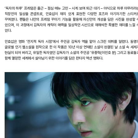
‘
독자의
하루
’
프레임은
출근
–
점심
메뉴
고민
–
시계
보며
퇴근
대기
–
야식으로
하루
마무리라
직장인의
일상을
콘셉트로
,
안효섭이
재치
있게
표현한
다양한
포즈와
아기자기한
스티커
꾸며졌다
.
팬들은
나만의
프레임
꾸미기
기능을
활용해
자신만의
개성을
담은
사진을
완성할
있으며
,
이
과정에서
김독자의
캐릭터
매력을
일상적인
시선으로
재해석한
특별한
재미를
느낄
있다
.
안효섭은
영화
‘
전지적
독자
시점
’
에서
주인공
김독자
역을
맡아
스크린
데뷔를
알렸다
.
동명
글로벌
인기
웹소설을
원작으로
한
이
작품은
10
년
이상
연재된
소설이
완결된
날
소설
속
세계
현실이
되어
버리고
,
유일한
독자였던
김독자가
소설의
주인공
‘
유중혁
(
이민호
분
)
그리고
동료들
함께
멸망한
세계에서
살아남기
위한
이야기를
담은
판타지
액션
영화다
.