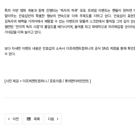
특히
이번
영화
개봉과
함께
진행되는
‘
독자의
하루
’
포토
프레임
이벤트는
팬들이
원하면
말아주는
안효섭만의
특별한
행보의
연속으로
더욱
주목도를
더하고
있다
.
안효섭이
표현
김독자의
매력을
가까이에서
체험할
수
있는
이벤트와
맞물려
스크린에서
펼쳐질
그의
깊이
있
열연은
‘
전지적
독자
시점
’
의
몰입도를
배가시키며
,
올여름
최고
화제작으로
자리매김할
것이라
기대감을
더욱
높이고
있다
.
보다
자세한
이벤트
내용은
안효섭
의
소속사
더프레젠트컴퍼니
의
공식
SNS
계정을
통해
확인
수
있다
.
[
사진
제공
=
더프레젠트컴퍼니 / 포토이즘 /
롯데엔터테인먼트
]
이전
목록
다음