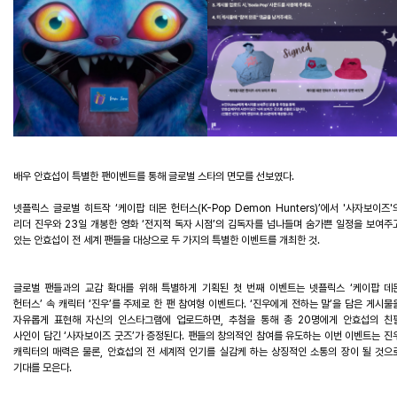
배우
안효섭이
특별한
팬이벤트를
통해
글로벌
스타의
면모를
선보였다
.
넷플릭스
글로벌
히트작
‘
케이팝
데몬
헌터스
(K-Pop Demon Hunters)’
에서
'
사자보이즈
'
리더
진우
와
23
일
개봉한
영화
‘
전지적
독자
시점
’
의
김독자를
넘나들며
숨가쁜
일정을
보여주
있는
안효섭이
전
세계
팬들을
대상으로
두
가지의
특별한
이벤트를
개최한
것
.
글로벌
팬들과의
교감
확대를
위해
특별
하게
기
획된
첫
번째
이벤트는
넷플릭스
‘
케이팝
데
헌터스
’
속
캐릭터
‘
진우
’
를
주제로
한
팬
참여형
이벤트다
. ‘
진우에게
전하는
말
’
을
담은
게시물
자유롭게
표현해
자신의
인스타그램에
업로드하면
,
추첨을
통해
총
20
명에게
안효섭의
친
사인이
담긴
‘
사자보이즈
굿즈
’
가
증정된다
.
팬들의
창의적인
참여를
유도하는
이번
이벤트는
진
캐릭터의
매력은
물론
,
안효섭의
전
세계적
인기를
실감케
하는
상징적인
소통의
장이
될
것으
기대를
모은다
.