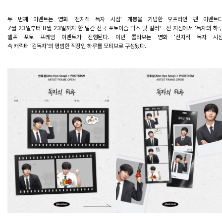
두
번째
이벤트는
영화
‘
전지적
독자
시점
’
개봉을
기념한
오프라인
팬
이벤트
7
월
23
일부터
8
월
23
일까지
한
달간
전국
포토이즘
박스
및
컬러드
전
지점에서
‘
독자의
하
셀프
포토
프레임
이벤트가
진행된다
.
이번
콜라보는
영화
‘
전지적
독자
시
속
캐릭터
‘
김독자
’
의
평범한
직장인
하루를
모티브로
구성됐다
.