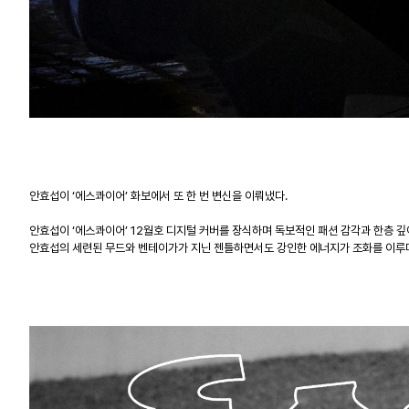
안효섭이
‘에스콰이어’
화보
에서
또
한
번
변신을
이뤄냈다
.
안효섭이
‘에스콰이어’
12
월호
디지털
커버를
장식하며
독보적인
패션
감각과
한층
깊
안효섭의
세련된
무드와
벤테이가가
지닌
젠틀하면서도
강인한
에너지가
조화를
이루