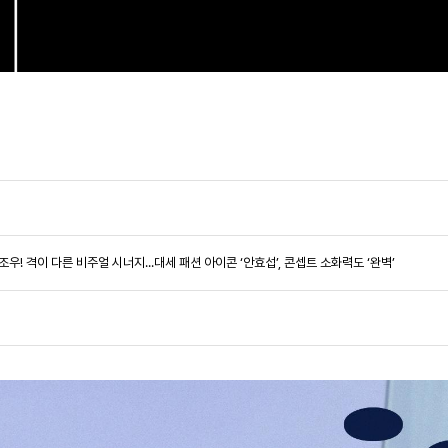
조우! 격이 다른 비주얼 시너지...대세 패션 아이콘 ‘안효섭’, 콘셉트 소화력도 ‘완벽’