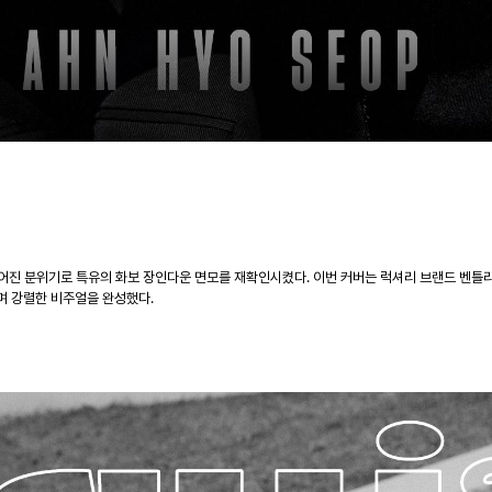
어진
분위기로
특유의
화보
장
인다운
면모를
재확인시켰
다
.
이번
커버는
럭셔리
브랜드
벤틀
며
강렬한
비주얼을
완성했다
.