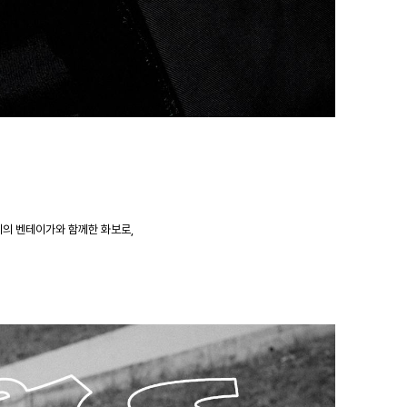
리의
벤테이가와
함
께한
화보로
,