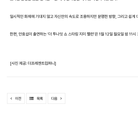
일시적인 화제에 기대지 않고 자신만의 속도로 조용하지만 분명한 방향
,
그리고 쉽게 
한편
,
안효섭이 출연하는
‘
더 투나잇 쇼 스타링 지미 팰런
’
은
1
월
12
일 월요일 밤
11
시
[
사진 제공
:
더프레젠트컴퍼니
]
이전
목록
다음