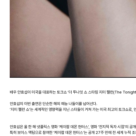
배우 안효섭이 미국을 대표하는 토크쇼
‘
더 투나잇 쇼 스타링 지미 팰런
(The Tonight
안효섭의 이번 출연은 단순한 해외 예능 나들이를 넘어선다
.
‘
지미 팰런 쇼
’
는 세계적인 영향력을 지닌 스타들이 거쳐 가는 미국 최고의 토크쇼로
,
안효섭은 올 한 해 넷플릭스 영화
‘
케이팝 데몬 헌터스
’,
영화
‘
전지적 독자 시점
’
의 공
특히 보이스 액팅으로 참여한
‘
케이팝 데몬 헌터스
’
는 공개
27
주 만에 전 세계 누적 