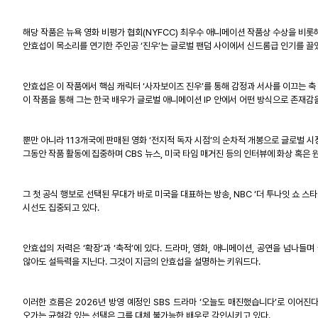
해당 작품은 뉴욕 영화 비평가 협회
(NYFCC)
최우수 애니메이션 작품상 수상을 비롯
안효섭이 목소리를 연기한 주인공
‘
진우
’
는 글로벌 팬덤 사이에서 신드롬급 인기를 끌
안효섭은 이 작품에서 핵심 캐릭터
‘
사자보이즈 진우
’
를 통해 감정과 서사를 이끄는 축
이 작품을 통해 그는 한국 배우가 글로벌 애니메이션
IP
안에서 어떤 방식으로 존재감
뿐만 아니라
113
개국에 판매된 영화
‘
전지적 독자 시점
’
의 순차적 개봉으로 글로벌 시
그동안 작품 활동에 집중하며
CBS
뉴스
,
미국 타임 매거진 등의 인터뷰에 화상 혹은
그 첫 공식 행보로 선택된 무대가 바로 미국을 대표하는 방송
, NBC ‘
더 투나잇 쇼 스타
시선도 집중되고 있다
.
안효섭의 저력은
‘
확장
’
과
‘
축적
’
에 있다
.
드라마
,
영화
,
애니메이션
,
공연을 넘나들며 
않아도 설득력을 지닌다
.
그것이 지금의 안효섭을 설명하는 키워드다
.
이러한 흐름은
2026
년 방영 예정인
SBS
드라마
‘
오늘도 매진했습니다
’
로 이어진
오가는 균형감 있는 선택은 그를 대체 불가능한 배우로 각인시키고 있다
.