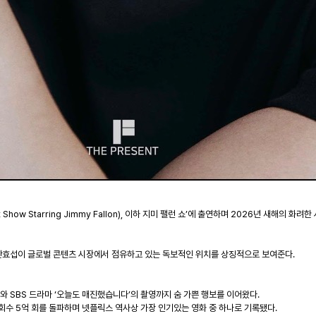
 Show Starring Jimmy Fallon),
이하 지미 팰런 쇼
’
에 출연하며
2026
년 새해의 화려한
안효섭이 글로벌 콘텐츠 시장에서 점유하고 있는 독보적인 위치를 상징적으로 보여준다
.
개와
SBS
드라마
‘
오늘도 매진했습니다
’
의 촬영까지 숨 가쁜 행보를 이어왔다
.
조회수
5
억 회를 돌파하며 넷플릭스 역사상 가장 인기있는 영화 중 하나로 기록됐다
.