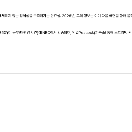
대체되지 않는 정체성을 구축해가는 안효섭
. 2026
년
,
그의 행보는 이미 다음 국면을 향해 움
35
분
(
미 동부
/
태평양 시간
)
에
NBC
에서 방송되며
,
익일
Peacock(
피콕
)
을 통해 스트리밍 된