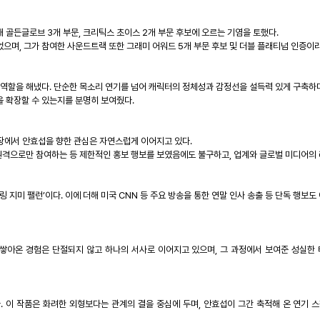
해 골든글로브
3
개 부문
,
크리틱스 초이스
2
개 부문 후보에 오르는 기염을 토했다
.
었으며
,
그가 참여한 사운드트랙 또한 그래미 어워드
5
개 부문 후보 및 더블 플래티넘 인증이
 역할을 해냈다
.
단순한 목소리 연기를 넘어 캐릭터의 정체성과 감정선을 설득력 있게 구축하
을 확장할 수 있는지를 분명히 보여줬다
.
장에서 안효섭을 향한 관심은 자연스럽게 이어지고 있다
.
 원격으로만 참여하는 등 제한적인 홍보 행보를 보였음에도 불구하고
,
업계와 글로벌 미디어의
링 지미 팰런
’
이다
.
이에 더해 미국
CNN
등 주요 방송을 통한 연말 인사 송출 등 단독 행보도
쌓아온 경험은 단절되지 않고 하나의 서사로 이어지고 있으며
,
그 과정에서 보여준 성실한
다
.
이 작품은 화려한 외형보다는 관계의 결을 중심에 두며
,
안효섭이 그간 축적해 온 연기 