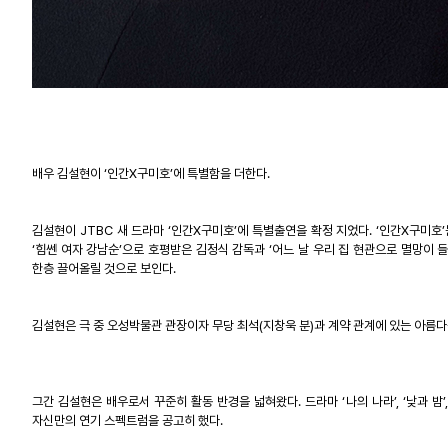
배우
김설현이
‘
인간
X
구미호
’
에
특별함을
더한다
.
김설현이
JTBC
새
드라마
‘
인간
X
구미호
’
에
특별출연을
확정
지었다
. ‘
인간
X
구미호
’
‘
힘쎈
여자
강남순
’
으로
호평받은
김정식
감독과
‘
어느
날
우리
집
현관으로
멸망이
한층
끌어올릴
것으로
보인다
.
김설현은
극
중
오성박물관
관장이자
무당
최석
(
지창욱
분
)
과
계약
관계에
있는
아름다
그간
김설현은
배우로서
꾸준히
활동
반경을
넓혀왔다
.
드라마
‘
나의
나라
’, ‘
낮과
밤
’
자신만의
연기
스펙트럼을
공고히
했다
.