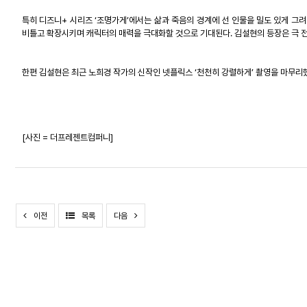
특히
디즈니
+
시리즈
‘
조명가게
’
에서는
삶과
죽음의
경계에
선
인물을
밀도
있게
그려
비틀고
확장시키며
캐릭터의
매력을
극대화할
것으로
기대된다
.
김설현의
등장은
극
한편
김설현은
최근
노희경
작가의
신작인
넷플릭스
‘
천천히
강렬하게
’
촬영을
마무리
[
사진
=
더프레젠트컴퍼니
]
이전
목록
다음