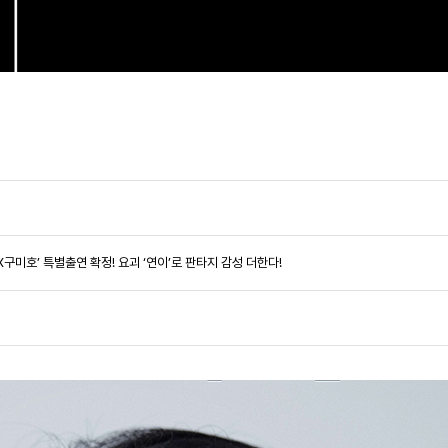
인간X구미호’ 특별출연 확정! 요괴 ‘연이’로 판타지 감성 더한다!