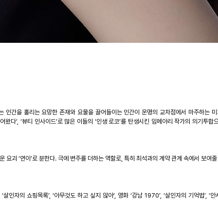
는
인간을
홀리는
요망한
존재와
요물을
끌어들이는
인간이
운명의
교차점에서
마주하는
미
들어왔다
’, ‘
뷰티
인사이드
’
로
많은
이들의
‘
인생
로코
’
를
탄생시킨
임메아리
작가의
의기투합
운
요괴
‘
연이
’
로
분한다
.
극에
변주를
더하는
역할로
,
특히
최석과의
계약
관계
속에서
보여줄
, ‘
살인자의
쇼핑목록
’, ‘
아무것도
하고
싶지
않아
’,
영화
‘
강남
1970’, ‘
살인자의
기억법
’, ‘
안