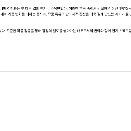
내며
이전과는
또
다른
결의
연기로
주목받았다
.
이러한
흐름
속에서
김설현은
이번
‘
인간
X
전개에
리듬
변화를
더하는
동시에
,
작품
특유의
판타지적
감성을
더욱
짙게
만드는
계기가
될
했다
.
꾸준한
작품
활동을
통해
감정의
밀도를
쌓아가는
배우로서의
변화와
함께
연기
스펙트