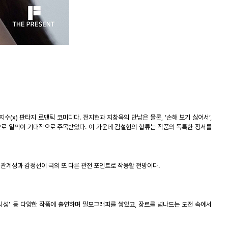
지수
(x)
판타지
로맨틱
코미디다
.
전지현과
지창욱의
만남은
물론
, ‘
손해
보기
싫어서
’,
으로
일찍이
기대작으로
주목받았다
.
이
가운데
김설현의
합류는
작품의
독특한
정서를
관계성과
감정선이
극의
또
다른
관전
포인트로
작용할
전망이다
.
시성
’
등
다양한
작품에
출연하며
필모그래피를
쌓았고
,
장르를
넘나드는
도전
속에서