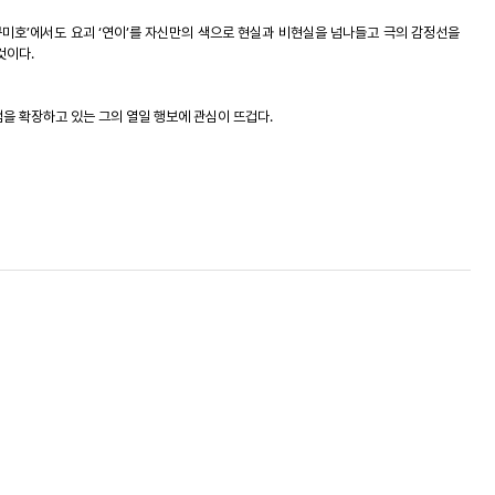
구미호
’
에서도
요괴
‘
연이
’
를
자신만의
색으로
현실과
비현실을
넘나들고
극의
감정선을
것이다
.
럼을
확장하고
있는
그의
열일
행보에
관심이
뜨겁다
.