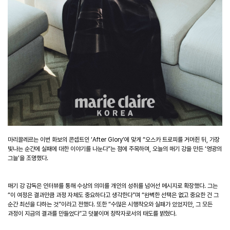
마리끌레르는 이번 화보의 콘셉트인
‘After Glory’
에 맞게
“
오스카 트로피를 거머쥔 뒤
,
가장
빛나는 순간에 실패에 대한 이야기를 나눈다
”
는 점에 주목하며
,
오늘의 매기 강을 만든
‘
영광의
그늘
’
을 조명했다
.
매기 강 감독은 인터뷰를 통해 수상의 의미를 개인의 성취를 넘어선 메시지로 확장했다
.
그는
“
이 여정은 결과만큼 과정 자체도 중요하다고 생각한다
”
며
“
완벽한 선택은 없고 중요한 건 그
순간 최선을 다하는 것
”
이라고 전했다
.
또한
“
수많은 시행착오와 실패가 있었지만
,
그 모든
과정이 지금의 결과를 만들었다
”
고 덧붙이며 창작자로서의 태도를 밝혔다
.