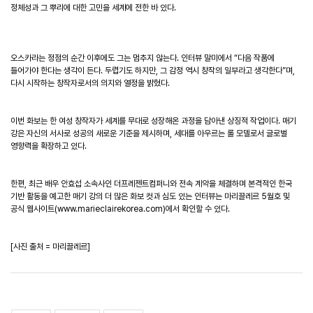
정체성과 그 뿌리에 대한 고민을 세계에 전한 바 있다
.
오스카라는 정점의 순간 이후에도 그는 멈추지 않는다
.
인터뷰 말미에서
“
다음 작품에
들어가야 한다는 생각이 든다
.
두렵기도 하지만
,
그 감정 역시 창작의 일부라고 생각한다
”
며
,
다시 시작하는 창작자로서의 의지와 열정을 밝혔다
.
이번 화보는 한 여성 창작자가 세계를 무대로 성장해온 과정을 담아낸 상징적 작업이다
.
매기
강은 자신의 서사로 성공의 새로운 기준을 제시하며
,
세대를 아우르는 롤 모델로서 글로벌
영향력을 확장하고 있다
.
한편
,
최근 배우 안효섭 소속사인 더프레젠트컴퍼니와 전속 계약을 체결하며 본격적인 한국
기반 활동을 예고한 매기 강의 더 많은 화보 컷과 심도 있는 인터뷰는 마리끌레르
5
월호 및
공식 웹사이트
(www.marieclairekorea.com)
에서 확인할 수 있다
.
[
사진 출처
=
마리끌레르
]