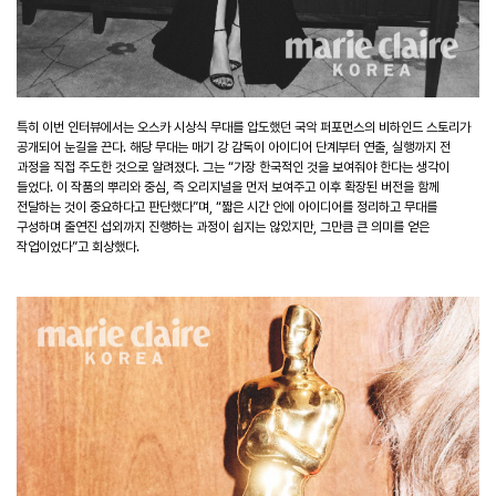
특히 이번 인터뷰에서는 오스카 시상식 무대를 압도했던 국악 퍼포먼스의 비하인드 스토리가
공개되어 눈길을 끈다
.
해당 무대는 매기 강 감독이 아이디어 단계부터 연출
,
실행까지 전
과정을 직접 주도한 것으로 알려졌다
.
그는
“
가장 한국적인 것을 보여줘야 한다는 생각이
들었다
.
이 작품의 뿌리와 중심
,
즉 오리지널을 먼저 보여주고 이후 확장된 버전을 함께
전달하는 것이 중요하다고 판단했다
”
며
, “
짧은 시간 안에 아이디어를 정리하고 무대를
구성하며 출연진 섭외까지 진행하는 과정이 쉽지는 않았지만
,
그만큼 큰 의미를 얻은
작업이었다
”
고 회상했다
.