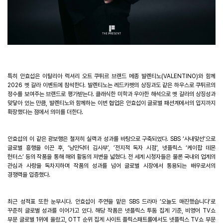
특히 안효섭은 이탈리아 럭셔리 오트 쿠튀르 브랜드 메종 발렌티노
(VALENTINO)
와 함께
2026
멧 갈라 이벤트에 참석한다
.
발렌티노는 레드카펫의 상징과도 같은 하우스로 쿠튀르의
정수를 보여주는 브랜드로 평가받는다
.
클래식한 미학과 우아한 해석으로 멧 갈라의 상징성과
맞닿아 있는 만큼
,
발렌티노와 함께하는 이번 협업은 안효섭이 글로벌 패션계에서의 입지까지
확장했다는 점에서 의미를 더한다
.
안효섭의 이 같은 광보행은 철저히 실력과 성과를 바탕으로 구축되었다
. SBS
‘
사내맞선
’
으로
글로벌 흥행을 이끈 후
,
‘
낭만닥터 김사부
’
,
’
전지적 독자 시점
‘
,
넷플릭스
‘
케이팝 데몬
헌터스
’
등의 작품을 통해 해외 활동의 저변을 넓혔다
.
전 세계 시청자들은 물론 국내외 업계의
관심과 사랑을 독차지하며 작품의 성과를 넘어 글로벌 시장에서 통용되는 배우로서의
경쟁력을 입증했다
.
최근 성적표 또한 눈부시다
.
안효섭이 주연을 맡은
SBS
드라마
‘
오늘도 매진했습니다
’
로
꾸준히 글로벌 성과를 이어가고 있다
.
해당 작품은 넷플릭스 투둠 집계 기준
,
비영어
TV
쇼
부문 글로벌
1
위에 올랐고
, OTT
순위 집계 사이트 플릭스패트롤에서도 넷플릭스
TV
쇼 부문