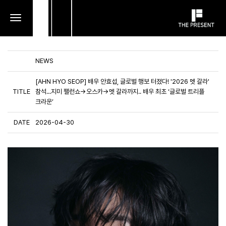
toggle
navigation
NEWS
[AHN HYO SEOP] 배우 안효섭, 글로벌 행보 터졌다! '2026 멧 갈라'
TITLE
참석...지미 팰런쇼→오스카→멧 갈라까지.. 배우 최초 ‘글로벌 트리플
크라운’
DATE
2026-04-30