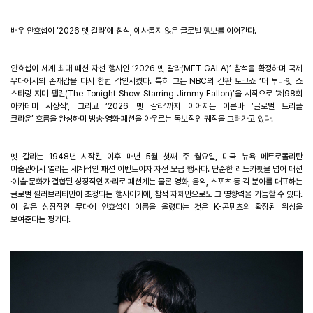
배우 안효섭이
‘
2026
멧 갈라
’
에 참석
,
예사롭지 않은 글로벌 행보를 이어간다
.
안효섭이 세계 최대 패션 자선 행사인
‘
2026
멧 갈라
(MET GALA)
’
참석을 확정하며 국제
무대에서의 존재감을 다시 한번 각인시켰다
.
특히 그는
NBC
의 간판 토크쇼
‘
더 투나잇 쇼
스타링 지미 팰런
(The Tonight Show Starring Jimmy Fallon)
’
을 시작으로
‘
제
98
회
아카데미 시상식
’
,
그리고
‘
2026
멧 갈라
’
까지 이어지는 이른바
‘
글로벌 트리플
크라운
’
흐름을 완성하며 방송
·
영화
·
패션을 아우르는 독보적인 궤적을 그려가고 있다
.
멧 갈라는
1948
년 시작된 이후 매년
5
월 첫째 주 월요일
,
미국 뉴욕 메트로폴리탄
미술관에서 열리는 세계적인 패션 이벤트이자 자선 모금 행사다
.
단순한 레드카펫을 넘어 패션
·
예술
·
문화가 결합된 상징적인 자리로 패션계는 물론 영화
,
음악
,
스포츠 등 각 분야를 대표하는
글로벌 셀러브리티만이 초청되는 행사이기에
,
참석 자체만으로도 그 영향력을 가늠할 수 있다
.
이 같은 상징적인 무대에 안효섭이 이름을 올렸다는 것은
K-
콘텐츠의 확장된 위상을
보여준다는 평가다
.