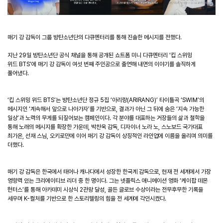
매기 강 감독이 그룹 방탄소년단의 다큐멘터리를 통해 진솔한 메시지를 전했다
.
지난
29
일 방탄소년단 공식 채널을 통해 공개된 쇼트폼 미니 다큐멘터리
‘
킵 스위밍
위드
BTS
’
에 매기 강 감독이 여섯 번째 주인공으로 출연해 내면의 이야기를 솔직하게
풀어냈다
.
‘
킵 스위밍 위드
BTS
’
는 방탄소년단 정규
5
집
‘
아리랑
(ARIRANG)
’
타이틀곡
‘
SWIM
’
의
메시지인
‘
계속해서 앞으로 나아가자
’
를 기반으로
,
결과가 아닌 그 뒤에 숨은
‘
지속 가능한
일상
’
과 노력의 무게를 되짚어보는 캠페인이다
.
각 분야를 대표하는 거장들의 삶과 철학을
통해 노래의 메시지를 확장한 가운데
,
박찬욱 감독
,
디자이너 노라 노
,
스노보드 국가대표
최가온
,
선재 스님
,
오키로만에 이어 매기 강 감독이 상징적인 라인업에 이름을 올리며 의미를
더했다
.
매기 강 감독은 한국에서 태어나 캐나다에서 성장한 한국계 감독으로
,
현재 전 세계에서 가장
영향력 있는 크리에이티브 리더 중 한 명이다
.
그는 넷플릭스 애니메이션 영화
‘
케이팝 데몬
헌터스
’
를 통해 아카데미 시상식
2
관왕 달성
,
골든 글로브 수상이라는 전무후무한 기록을
세우며
K-
컬처를 기반으로 한 스토리텔링의 힘을 전 세계에 각인시켰다
.