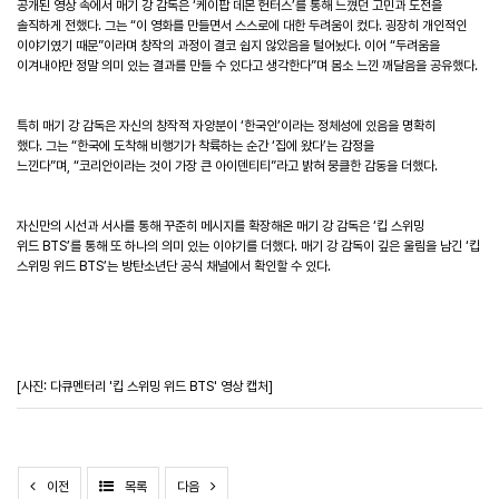
공개된 영상 속에서 매기 강 감독은
‘
케이팝 데몬 헌터스
’
를 통해 느꼈던 고민과 도전을
솔직하게 전했다
.
그는
“
이 영화를 만들면서 스스로에 대한 두려움이 컸다
.
굉장히 개인적인
이야기였기 때문
”
이라며 창작의 과정이 결코 쉽지 않았음을 털어놨다
.
이어
“
두려움을
이겨내야만 정말 의미 있는 결과를 만들 수 있다고 생각한다
”
며 몸소 느낀 깨달음을 공유했다
.
특히 매기 강 감독은 자신의 창작적 자양분이
‘
한국인
’
이라는 정체성에 있음을 명확히
했다
.
그는
“
한국에 도착해 비행기가 착륙하는 순간
‘
집에 왔다
’
는 감정을
느낀다
”
며
,
“
코리안이라는 것이 가장 큰 아이덴티티
”
라고 밝혀 뭉클한 감동을 더했다
.
자신만의 시선과 서사를 통해 꾸준히 메시지를 확장해온 매기 강 감독은
‘
킵 스위밍
위드
BTS
’
를 통해 또 하나의 의미 있는 이야기를 더했다
.
매기 강 감독이 깊은 울림을 남긴
‘
킵
스위밍 위드
BTS
’
는 방탄소년단 공식 채널에서 확인할 수 있다
.
[사진: 다큐멘터리 '킵 스위밍 위드 BTS' 영상 캡처]
이전
목록
다음