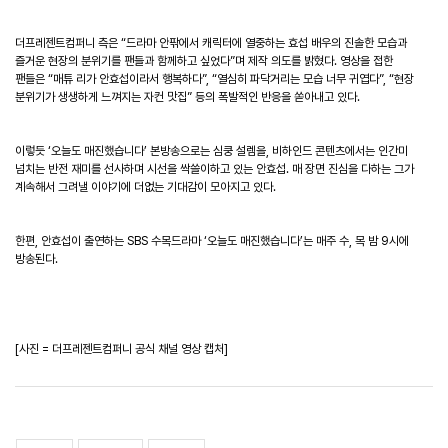
더프레젠트컴퍼니 측은
“
드라마 안팎에서 캐릭터에 열중하는 효섭 배우의 진솔한 모습과
즐거운 현장의 분위기를 팬들과 함께하고 싶었다
”
며
제작 의도를 밝혔다
.
영상을 접한
팬들은
“
매튜 리가 안효섭이라서 행복하다
”, “
열심히 파닥거리는 모습 너무 귀엽다
”, “
현장
분위기가 생생하게 느껴지는 자컨 맛집
”
등의 폭발적인 반응을 쏟아내고 있다
.
이렇듯
‘
오늘도 매진했습니다
’
본방송으로는 심쿵 설렘을
,
비하인드 콘텐츠에서는 인간미
넘치는 반전 재미를 선사하며 시선을 싹쓸이하고 있는 안효섭
.
매 장면 진심을 다하는 그가
계속해서 그려낼 이야기에 더없는 기대감이 모아지고 있다
.
한편
,
안효섭이 출연하는
SBS
수목드라마
‘
오늘도 매진했습니다
’
는 매주 수
,
목 밤
9
시에
방송된다
.
[
사진
=
더프레젠트컴퍼니 공식 채널 영상 캡처
]