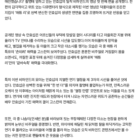
매진했습니다
’
촬영에 임하고 있는 안효섭의 밀착 비하인드의 영상
첫 번째 편을
공개했다
.
한
편의
감각적이고 위트 있는
다큐멘터리 형식으로 제작된 이번 영상은 덕풍마을의 든든한
지킴이
‘
매튜 리
’
로 완벽 변신한 안효섭의 생생한 면면을 집중 조명하며 뜨거운 반응을 얻고
있다
.
공개된 영상 속 안효섭은 어르신들의 부탁에 망설임 없이 사다리를 타고 마을회관 지붕 위에
올라가
TV
안테나를 수리하는 모습으로 시선을 압도했다
.
이어 파워풀하게 장작을
패고
,
벌집을 제거하는 등 마을의 크고 작은 대소사를 챙기는 모습은 극 중 매튜 리
특유의
‘
츤데레
’
매력을 고스란히 보여주었다
.
안효섭은 훈훈한 비주얼로 거침없이 몸을
쓰면서도
,
까칠한 표정 뒤에 숨겨진 다정함을 섬세하게 살려내며
‘
매튜
리
’
만의
‘
겉바속촉
’
매력을 극대화했다
.
특히 이번 비하인드의 묘미는 안효섭의 치열한 연기
열정을 제
3
자의 시선을 풀어낸 것에
있다
.
안효섭은 완벽한 컷을 위해
“
한 번 더
”
를 외치며 촬영에 몰입하는가 하면
,
만족스러운
오케이 컷 이후에는 아이처럼 해맑게 미소 짓는 등
‘
열정 만랩
’
모먼트로 보는 이들을 미소 짓게
했다
.
연기에 대한 진지한 태도와 현장에서 터져 나오는 자연스러운 위트가 공존하는 순간들은
배우 안효섭이 가진 매력의 결이 고스란히 전해준다
.
또한
,
극 중 나솜이
(
안세빈 분
)
를 바라보며 짓는 무장해제된 다정한 미소는 현장을 환하게
밝히며 눈부신 비주얼을 증명했다
.
반면
,
와이어에 매달린 채 닭처럼 팔을 파닥거리는 코믹한
연기 후 몰려오는 부끄러움에 어쩔 줄 몰라 하는 모습은 오직 비하인드 콘텐츠에서만 볼 수
있는 귀한 장면으로 팬들에게 큰 웃음을 선사했다
.