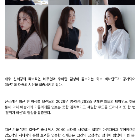
배우 신세경의 독보적인 비주얼과 우아한 감성이 돋보이는 화보 비하인드가 공개되어
패션계와 대중의 시선을 집중시키고 있다
.
신세경은 최근 한 여성복 브랜드의
2026
년 봄·여름
(26SS)
캠페인 화보의 비하인드 컷을
통해 마치 예술가의 아틀리에를 엿보는 듯한 감각적이고 세밀한 무드를 드러내며 또 한 번
‘분위기 여신’의 명성을 입증했다
.
지난 겨울
'
코트 컬렉션
'
출시 당시
2040
세대를 사로잡는 절제된 아름다움과 우아함으로
압도적인 시너지와 흥행 효과를 입증한 신세경은
,
그간의 긍정적인 성과에 힘입어 이번 봄
·