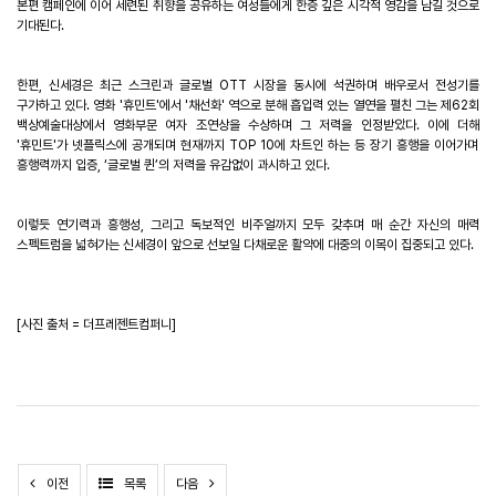
본편 캠페인에 이어 세련된 취향을 공유하는 여성들에게 한층 깊은 시각적 영감을 남길 것으로
기대된다
.
한편
,
신세경은 최근 스크린과 글로벌
OTT
시장을 동시에 석권하며 배우로서 전성기를
구가하고 있다
.
영화
'
휴민트
'
에서
'
채선화
'
역으로 분해 흡입력 있는 열연을 펼친 그는 제
62
회
백상예술대상에서 영화부문 여자 조연상을 수상하며 그 저력을 인정받았다
.
이에 더해
'
휴민트
'
가 넷플릭스에 공개되며 현재까지
TOP 10
에 차트인 하는 등 장기 흥행을 이어가며
흥행력까지 입증
,
‘글로벌 퀸’의 저력을 유감없이 과시하고 있다
.
이렇듯 연기력과 흥행성
,
그리고 독보적인 비주얼까지 모두 갖추며 매 순간 자신의 매력
스펙트럼을 넓혀가는 신세경이 앞으로 선보일 다채로운 활약에 대중의 이목이 집중되고 있다
.
[
사진 출처
=
더프레젠트컴퍼니
]
이전
목록
다음