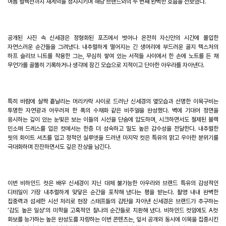
여름 컬렉션까지 재계약을 성사시키며 해당 브랜드와의 두 번째 완벽한 호흡을 선보였다
.
공개된 사진 속 신세경은 정형화된 포즈에서 벗어나 온전히 자신만의 시간에 몰입한
자연스러운 순간들을 그려냈다
.
내추럴하게 떨어지는 긴 생머리에 부드러운 골지 텍스처의
하프 슬리브 니트를 착용한 그는
,
무심히 쌓여 있는 서적들 사이에서 한 손에 노트를 든 채
무언가를 골똘히 기록하거나 생각에 잠긴 모습으로 지적이고 단아한 아우라를 자아낸다
.
특히 바람에 살짝 흩날리는 머리카락 사이로 드러난 신세경의 옆모습과 선명한 이목구비는
투명한 자연광과 어우러져 한 폭의 수채화 같은 비주얼을 완성했다
.
벽에 기대어 정면을
응시하는 깊이 있는 눈빛은 보는 이들의 시선을 단숨에 압도하며
,
시크하면서도 절제된 블랙
민소매 드레스를 입은 컷에서는 한층 더 성숙하고 밀도 높은 감수성을 전달한다
.
내추럴한
핏의 화이트 셔츠를 입고 정적인 실루엣을 드러낸 마지막 컷은 특유의 맑고 우아한 분위기를
극대화하며 잔잔하면서도 깊은 잔상을 남긴다
.
이번 비하인드 컷은 배우 신세경이 지닌 대체 불가능한 아우라와 브랜드 특유의 감성적인
디테일이 가장 내추럴하게 맞닿은 순간을 포착해 냈다는 평을 받는다
.
촬영 내내 완벽한
집중력과 섬세한 시선 처리로 현장 스태프들의 감탄을 자아낸 신세경은 브랜드가 추구하는
‘
감도 높은 일상
’
의 미학을 고혹적인 찰나의 순간들로 치환해 냈다
.
비하인드 컷임에도
A
컷
화보를 능가하는 높은 완성도를 자랑하는 이번 콘텐츠는
,
앞서 공개와 동시에 이목을 집중시킨