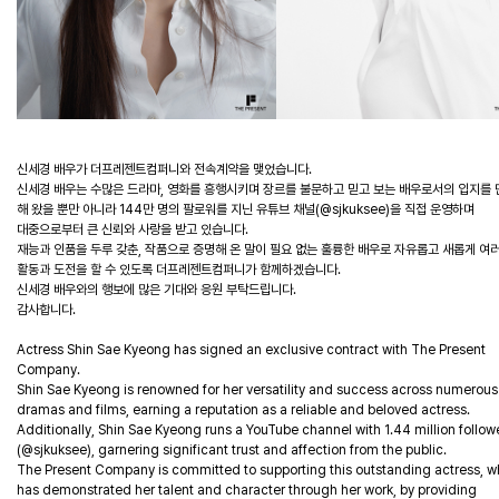
신세경 배우가 더프레젠트컴퍼니와 전속계약을 맺었습니다.
신세경 배우는 수많은 드라마, 영화를 흥행시키며 장르를 불문하고 믿고 보는 배우로서의 입지를
해 왔을 뿐만 아니라 144만 명의 팔로워를 지닌 유튜브 채널(@sjkuksee)을 직접 운영하며
대중으로부터 큰 신뢰와 사랑을 받고 있습니다.
재능과 인품을 두루 갖춘, 작품으로 증명해 온 말이 필요 없는 훌륭한 배우로 자유롭고 새롭게 여
활동과 도전을 할 수 있도록 더프레젠트컴퍼니가 함께하겠습니다.
신세경 배우와의 행보에 많은 기대와 응원 부탁드립니다.
감사합니다.
Actress Shin Sae Kyeong has signed an exclusive contract with The Present
Company.
Shin Sae Kyeong is renowned for her versatility and success across numerous
dramas and films, earning a reputation as a reliable and beloved actress.
Additionally, Shin Sae Kyeong runs a YouTube channel with 1.44 million follow
(@sjkuksee), garnering significant trust and affection from the public.
The Present Company is committed to supporting this outstanding actress, 
has demonstrated her talent and character through her work, by providing