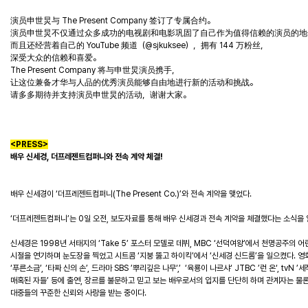
演员申世炅与 The Present Company 签订了专属合约。
演员申世炅不仅通过众多成功的电视剧和电影巩固了自己作为值得信赖的演员的地
而且还经营着自己的 YouTube 频道（@sjkuksee），拥有 144 万粉丝，
深受大众的信赖和喜爱。
The Present Company 将与申世炅演员携手，
让这位兼备才华与人品的优秀演员能够自由地进行新的活动和挑战。
请多多期待并支持演员申世炅的活动，谢谢大家。
<PRESS>
배우 신세경, 더프레젠트컴퍼니와 전속 계약 체결!
배우 신세경이 ‘더프레젠트컴퍼니(The Present Co.)’와 전속 계약을 맺었다.
‘더프레젠트컴퍼니’는 0일 오전, 보도자료를 통해 배우 신세경과 전속 계약을 체결했다는 소식을 
신세경은 1998년 서태지의 ‘Take 5’ 포스터 모델로 데뷔, MBC ‘선덕여왕’에서 천명공주의 어
시절을 연기하며 눈도장을 찍었고 시트콤 ‘지붕 뚫고 하이킥’에서 ‘신세경 신드롬’을 일으켰다. 영
‘푸른소금’, ‘타짜 신의 손’, 드라마 SBS ’뿌리깊은 나무‘,’ ‘육룡이 나르샤‘ JTBC ’런 온‘, tvN ’세
매혹된 자들’ 등에 출연, 장르를 불문하고 믿고 보는 배우로서의 입지를 단단히 하며 관계자는 물
대중들의 꾸준한 신뢰와 사랑을 받는 중이다.