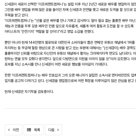
신세경이 새로이 선택한 ‘더프레젠트컴퍼니’는 설립 이후 지난 2년간 새로운 배우를 영입하지 않았
그만큼 배우 영입을 위해 많은 공을 들이던 차에 신세경과 인연을 맺고 새로운 도약을 할 것으로 
주목을 받고 있다.
‘더프레젠트컴퍼니’는 “선물 같은 배우를 만나 기쁘고 감사하다. 말이 필요 없는 훌륭한 배우 아닌
재능과 인품을 두루 갖춘 배우인 만큼 앞으로 자유롭게, 새롭게 여러 활동과 도전을 할 수 있도록
아티스트의 ‘안전기지’ 역할을 할 것이다”라고 영입 소감을 전했다.
뿐만 아니라 현재 144만명의 팔로워로 대한민국 소비자들이 뽑은 연예인 유튜브 채널에서 1위를
차지하는 등 무공해 힐링 영상으로 큰 사랑을 받고 있는 부분에 대해서는 “(신세경이) 배우 경력도
훌륭하지만 신뢰를 바탕으로 자신만의 유튜브 채널에서 펼치는 크리에이터적 면모도 남다르다. 이
원하는 면을 모두 갖췄다 생각한다. 앞으로 다방면으로 지원을 아끼지 않을 것”이라 강조했다. 이
포부를 지닌 소속사를 만나 신세경이 어떤 새로운 행보를 이어갈지 기대된다.
한편 ‘더프레젠트컴퍼니’는 배우 안효섭과 그의 오랜 매니저가 설립한 소속사로 엔터테인먼트 업
입지를 공고히 다져가고 있다. 신세경을 영입함으로써 어떤 확장을 이루어갈지 많은 관심을 받고 
현재 신세경은 차기작을 검토중이다.
이전
목록
다음