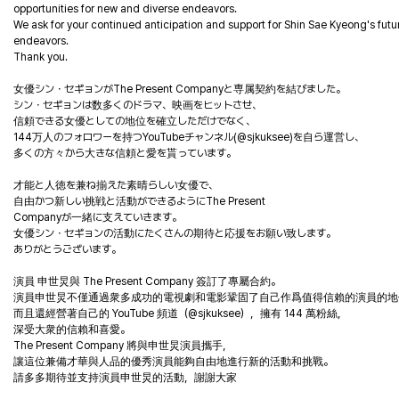
opportunities for new and diverse endeavors.
We ask for your continued anticipation and support for Shin Sae Kyeong's futu
endeavors.
Thank you.
女優シン・セギョンがThe Present Companyと専属契約を結びました。
シン・セギョンは数多くのドラマ、映画をヒットさせ、
信頼できる女優としての地位を確立しただけでなく、
144万人のフォロワーを持つYouTubeチャンネル(@sjkuksee)を自ら運営し、
多くの方々から大きな信頼と愛を貰っています。
才能と人徳を兼ね揃えた素晴らしい女優で、
自由かつ新しい挑戦と活動ができるようにThe Present
Companyが一緒に支えていきます。
女優シン・セギョンの活動にたくさんの期待と応援をお願い致します。
ありがとうございます。
演員 申世炅與 The Present Company 簽訂了專屬合約。
演員申世炅不僅通過衆多成功的電視劇和電影鞏固了自己作爲值得信賴的演員的地
而且還經營著自己的 YouTube 頻道（@sjkuksee），擁有 144 萬粉絲，
深受大衆的信賴和喜愛。
The Present Company 將與申世炅演員攜手，
讓這位兼備才華與人品的優秀演員能夠自由地進行新的活動和挑戰。
請多多期待並支持演員申世炅的活動，謝謝大家