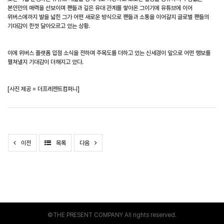
본인만의
매력을
선보이며
팬들과
깊은
유대
관계를
쌓아온
그이기에
유튜브에
이어
위버스에까지
발을
넓힌
그가
어떤
새로운
방식으로
팬들과
소통을
이어갈지
글로벌
팬들의
기대감이
한껏
달아오르고
있는
상황
.
이에
위버스
플랫폼
입점
소식을
전하며
주목도를
더하고
있는
신세경이
앞으로
어떤
행보를
펼쳐낼지
기대감이
더해지고
있다
.
[
사진 제공
=
더프레젠트컴퍼니
]
이전
목록
다음
©THE PRESENT COMPANY All rights reserved.