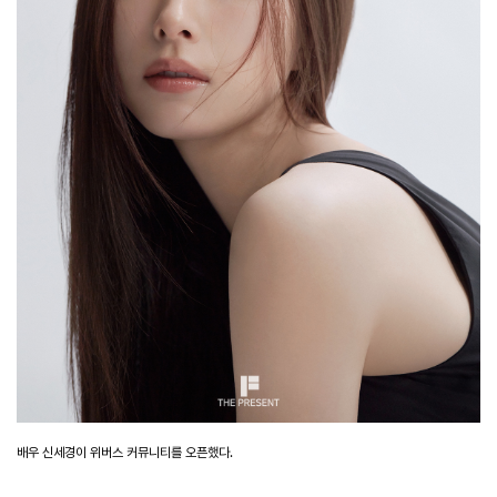
배우
신세경이
위버스
커뮤니티를
오픈했다
.