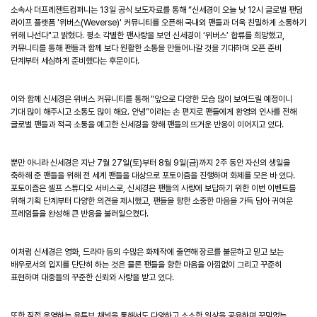
소속사
더프레젠트컴퍼니는
13
일
공식
보도자료를
통해
“
신세경이
오늘
낮
12
시
글로벌
팬덤
라이프
플랫폼
'
위버스
(Weverse)'
커뮤니티를
오픈
해
국내외
팬들과
더욱
친밀하게
소통하기
위해
나선다
"
고
밝혔다
.
평소
각별한
팬사랑을
보인
신세경이
‘
위버스
’
합류를
희망했고
,
커뮤니티를
통해
팬들과
함께
보다
원활한
소통을
만들어나갈
것을
기대하며
오픈
준비
단계부터
세심하게
준비했다는
후문이다
.
이와
함께
신세경은
위버스
커뮤니티를
통해
“
앞으로
다양한
모습
많이
보여드릴
예정이니
기대
많이
해주시고
소통도
많이
해요
.
안녕
”
이라는
손
편지로
팬들에게
환영의
인사를
전
해
글로벌
팬들과
적극
소통을
예고한
신세경을
향해
팬들의
뜨거운
반응이
이어지고
있다
.
뿐만
아니라
신세경은
지난
7
월
27
일
(
토
)
부터
8
월
9
일
(
금
)
까지
2
주
동안
자신의
생일을
축하해
준
팬들을
위해
전
세계
팬들을
대상으로
포토이즘을
진행
하며
화제를
모은
바
있
다
.
포토이즘은
셀프
스튜디오
서비스로
,
신세경은
팬들의
사랑에
보답하기
위한
이번
이벤트를
위해
기획
단계부터
다양한
의견을
제시했고
,
팬들을
향한
소중한
마음을
가득
담아
귀여운
프레임들을
완성해
큰
반응을
불러일으켰다
.
이처럼
신세경은
영화
,
드라마
등의
수많은
화제작에
출연
해
장르를
불문하고
믿고
보는
배우로서의
입지를
단단히
하
는
것은
물론
팬들을
향한
마음을
아낌없이
그리고
꾸준히
표현하며
대중들의
꾸준한
신뢰와
사랑을
받
고
있다
.
또한
직접
운영하는
유튜브
채널을
통해서도
다양하고
소소한
일상을
공유하며
꾸밈없는