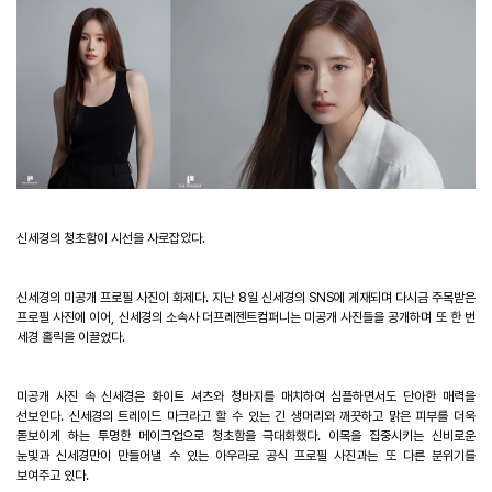
신세경의 청초함이 시선을 사로잡았다
.
신세경의 미공개 프로필 사진이 화제다
.
지난
8
일 신세경의
SNS
에 게재되며 다시금 주목받은
프로필 사진에 이어
,
신세경의 소속사 더프레젠트컴퍼니는 미공개 사진들을 공개하며 또 한 번
세경 홀릭을 이끌었다
.
미공개 사진 속 신세경은 화이트 셔츠와 청바지를 매치하여 심플하면서도 단아한 매력을
선보인다
.
신세경의 트레이드 마크라고 할 수 있는 긴 생머리와 깨끗하고 맑은 피부를 더욱
돋보이게 하는 투명한 메이크업으로 청초함을 극대화했다
.
이목을 집중시키는 신비로운
눈빛과 신세경만이 만들어낼 수 있는 아우라로 공식 프로필 사진과는 또 다른 분위기를
보여주고 있다
.