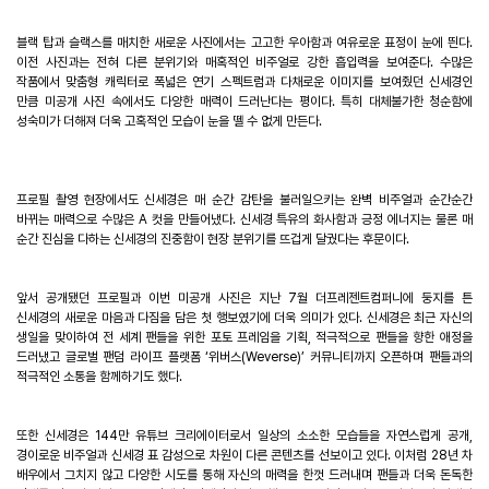
블랙 탑과 슬랙스를 매치한 새로운 사진에서는 고고한 우아함과 여유로운 표정이 눈에 띈다
.
이전 사진과는 전혀 다른 분위기와 매혹적인 비주얼로 강한 흡입력을 보여준다
.
수많은
작품에서 맞춤형 캐릭터로 폭넓은 연기 스펙트럼과 다채로운 이미지를 보여줬던 신세경인
만큼 미공개 사진 속에서도 다양한 매력이 드러난다는 평이다
.
특히 대체불가한 청순함에
성숙미가 더해져 더욱 고혹적인 모습이 눈을 뗄 수 없게 만든다
.
프로필 촬영 현장에서도 신세경은 매 순간 감탄을 불러일으키는 완벽 비주얼과 순간순간
바뀌는 매력으로 수많은
A
컷을 만들어냈다
.
신세경 특유의 화사함과 긍정 에너지는 물론 매
순간 진심을 다하는 신세경의 진중함이 현장 분위기를 뜨겁게 달궜다는 후문이다
.
앞서 공개됐던 프로필과 이번 미공개 사진은 지난
7
월 더프레젠트컴퍼니에 둥지를 튼
신세경의 새로운 마음과 다짐을 담은 첫 행보였기에 더욱 의미가 있다
.
신세경은 최근 자신의
생일을 맞이하여 전 세계 팬들을 위한 포토 프레임을 기획
,
적극적으로 팬들을 향한 애정을
드러냈고 글로벌 팬덤 라이프 플랫폼
‘
위버스
(Weverse)
’
커뮤니티까지 오픈하며 팬들과의
적극적인 소통을 함께하기도 했다
.
또한 신세경은
144
만 유튜브 크리에이터로서 일상의 소소한 모습들을 자연스럽게 공개
,
경이로운 비주얼과 신세경 표 감성으로 차원이 다른 콘텐츠를 선보이고 있다
.
이처럼
28
년 차
배우에서 그치지 않고 다양한 시도를 통해 자신의 매력을 한껏 드러내며 팬들과 더욱 돈독한