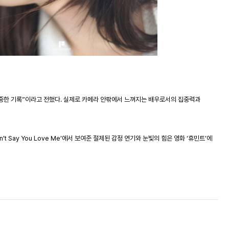
소중한 기록”이라고 전했다. 실제로 카메라 안팎에서 느껴지는 배우로서의 집중력과
on’t Say You Love Me’
에서
보여준
절제된
감정
연기와
눈빛의
힘은
영화
‘
휴민트
’
에