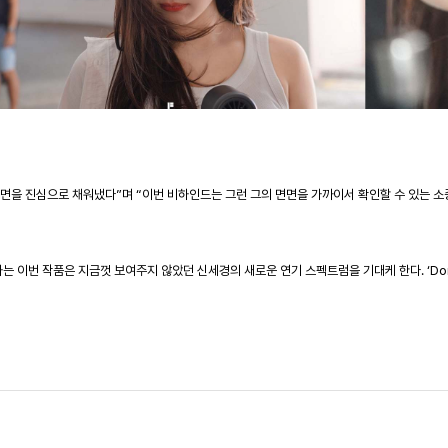
장면을 진심으로 채워냈다”며 “이번 비하인드는 그런 그의 면면을 가까이서 확인할 수 있는 
하는
이번
작품은
지금껏
보여주지
않았던
신세경의
새로운
연기
스펙트럼을
기대케
한다
. ‘D