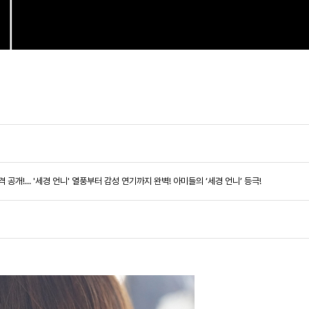
전격 공개!... '세경 언니' 열풍부터 감성 연기까지 완벽! 아미들의 ‘세경 언니’ 등극!