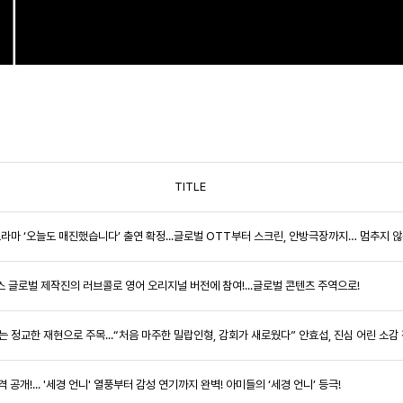
TITLE
 새 드라마 ‘오늘도 매진했습니다’ 출연 확정...글로벌 OTT부터 스크린, 안방극장까지… 멈추지
릭스 글로벌 제작진의 러브콜로 영어 오리지널 버전에 참여!...글로벌 콘텐츠 주역으로!
잡는 정교한 재현으로 주목...“처음 마주한 밀랍인형, 감회가 새로웠다” 안효섭, 진심 어린 소감
전격 공개!... '세경 언니' 열풍부터 감성 연기까지 완벽! 아미들의 ‘세경 언니’ 등극!