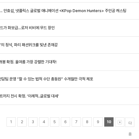
리… 안효섭, 넷플릭스 글로벌 애니메이션 <KPop Demon Hunters> 주인공 캐스팅
비하인드가 화보급…로저 비비에 무드 장인
구미’의 정석, 파리 패션위크를 빛낸 존재감
월 개봉 확정. 올여름 가장 강렬한 기대작!
 전담팀 운영 “할 수 있는 법적 수단 총동원” 수개월만 극적 체포
르까지 전시 확정. ‘이례적..글로벌 대세’
1
2
3
4
5
6
7
8
9
10
다
음