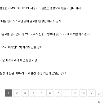
널 ‘김설현 KIMSEOLHYUN’ 재정비 꾸밈없는 일상으로 팬들과 만나 화제
이팝 데몬 헌터스’ 1주년 맞아 글로벌 팬 향한 메시지 공개
문 ‘글로벌 올라운더’ 행보!...포브스 집중 조명부터 美 스포티파이·넷플릭스 강타!
서 오스카 비하인드 및 차기작 근황 전해
싱그러운 매력으로 꽉 채운 힐링 기행!
+힐링 다 잡은 ‘매튜 리’의 재발견! 종영 기념 일문일답 공개!
1
2
3
4
5
6
7
8
9
10
다
음