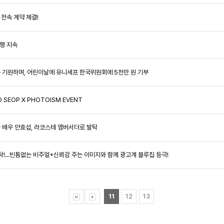
 전속 계약 체결!
선행 지속
행복을 기원하며, 어린이날에 유니세프 한국위원회에 5천만 원 기부
 SEOP X PHOTOISM EVENT
얼굴 배우 안효섭, 라코스테 앰버서더로 발탁
 발탁!...빈틈없는 비주얼+신뢰감 주는 이미지와 함께 광고계 블루칩 등극!
11
12
13