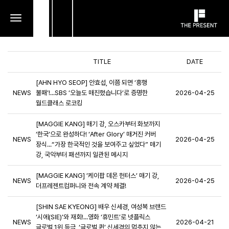
toggle
navigation
TITLE
DATE
[AHN HYO SEOP] 안효섭, 이쯤 되면 ‘흥행
NEWS
불패’!...SBS ‘오늘도 매진했습니다’로 증명한
2026-04-25
월드클래스 로코킹
[MAGGIE KANG] 매기 강, 오스카부터 화보까지
‘한국’으로 완성하다! ‘After Glory’ 매거진 커버
NEWS
2026-04-25
장식...“가장 한국적인 것을 보여주고 싶었다” 매기
강, 국악부터 패션까지 일관된 메시지
[MAGGIE KANG] ’케이팝 데몬 헌터스’ 매기 강,
NEWS
2026-04-25
더프레젠트컴퍼니와 전속 계약 체결!
[SHIN SAE KYEONG] 배우 신세경, 여성복 브랜드
‘시에(SIE)’와 재회!...영화 ‘휴민트’로 넷플릭스
NEWS
2026-04-21
글로벌 1위 등극, ‘글로벌 퀸’ 신세경의 멈추지 않는