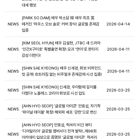
대세 행보
[PARK SO DAM] 배우 박소담 韓 배우 최초 英
NEWS
매거진 ‘하우스 오브 솔로’ 커버 장식! 글로벌 존재감
2026-04-14
입증
[KIM SEOL HYUN] 배우 김설현, JTBC 새 드라마
NEWS
‘인간X구미호’ 특별출연 확정! 요괴 ‘연이’로 판타지
2026-04-11
감성 더한다!
[SHIN SAE KYEONG} 배우 신세경, 화보 비하인드
NEWS
2026-04-11
컷 공개! 흐트러짐 없는 비주얼과 존재감에 시선 집중!
[SHIN SAE KYEONG] 신세경, 우아함에 깊이를
NEWS
2026-03-25
더했다! 노블레스 코리아 화보로 시선 압도
[AHN HYO SEOP] ‘글로벌 아이콘’ 안효섭, 차기작
NEWS
2026-03-25
‘파이널 테이블’ 확정! 해외파 셰프 ‘강한’으로 변신
[AHN HYO SEOP] 안효섭, 럭셔리 비건 뷰티
‘디어달리아’ 글로벌 앰버서더 전격 발탁!..제98회
NEWS
2026-03-25
아카데미 입성으로 증명된 ‘글로벌 아이콘’, 럭셔리