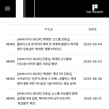
toggle
navigation
TITLE
DATE
[AHN HYO SEOP] ‘케데헌’ 신드롬 안효섭,
NEWS
꿀보이스로 한국어의 매력 전 세계에 알렸다! 육각형
2025-09-04
배우 안효섭의 ‘케데헌’ 흥행 비하인드
[AHN HYO SEOP] 안효섭, 케데헌 신드롬에
NEWS
2025-09-03
인도네시아까지 홀린 국보급 행보!
[AHN HYO SEOP] ‘케데헌’ 역대 1위 안효섭,
NEWS
사자보이즈 ‘진우’의 환생 그 자체!...넷플릭스 역대
2025-08-28
영어 영화 부문 1위 달성 기념 비하인드 영상 공개!
[AHN HYO SEOP] 안효섭, 논스톱 러브콜과 함께
NEWS
글로벌 대세 입증, 북미에 이어 남미·인도까지
2025-08-21
‘효섭앓이’ 확산