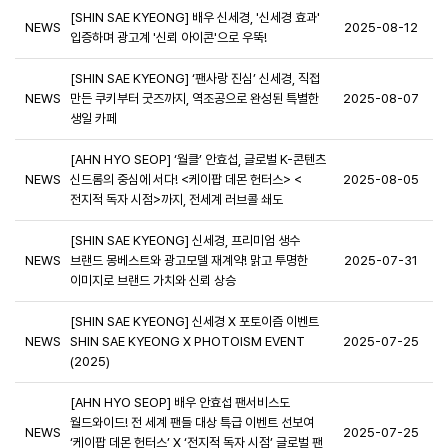
[SHIN SAE KYEONG] 배우 신세경, '신세경 효과'
NEWS
2025-08-12
입증하며 광고계 '신뢰 아이콘'으로 우뚝!
[SHIN SAE KYEONG] ‘팬사랑 진심’ 신세경, 직접
NEWS
만든 쿠키부터 굿즈까지, 역조공으로 완성된 특별한
2025-08-07
생일 카페
[AHN HYO SEOP] ‘월클’ 안효섭, 글로벌 K-콘텐츠
NEWS
신드롬의 중심에 서다! <케이팝 데몬 헌터스> <
2025-08-05
전지적 독자 시점>까지, 전세계 러브콜 쇄도
[SHIN SAE KYEONG] 신세경, 프리미엄 생수
NEWS
브랜드 몽베스트와 광고모델 재계약! 맑고 투명한
2025-07-31
이미지로 브랜드 가치와 신뢰 상승
[SHIN SAE KYEONG] 신세경 X 포토이즘 이벤트
NEWS
SHIN SAE KYEONG X PHOTOISM EVENT
2025-07-25
(2025)
[AHN HYO SEOP] 배우 안효섭 팬서비스도
월드와이드! 전 세계 팬들 대상 특급 이벤트 선보여
NEWS
2025-07-25
‘케이팝 데몬 헌터스’ X ‘전지적 독자 시점’ 글로벌 팬