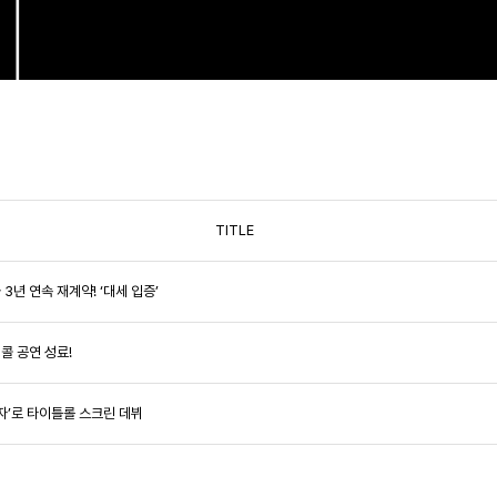
TITLE
 3년 연속 재계약! ‘대세 입증’
앵콜 공연 성료!
김독자’로 타이틀롤 스크린 데뷔