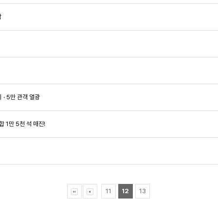
감
 · 5만 관객 열광
합 1만 5천 석 매진!
11
12
13