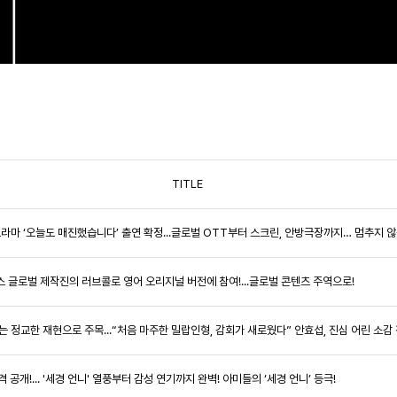
TITLE
 새 드라마 ‘오늘도 매진했습니다’ 출연 확정...글로벌 OTT부터 스크린, 안방극장까지… 멈추지
릭스 글로벌 제작진의 러브콜로 영어 오리지널 버전에 참여!...글로벌 콘텐츠 주역으로!
잡는 정교한 재현으로 주목...“처음 마주한 밀랍인형, 감회가 새로웠다” 안효섭, 진심 어린 소감
전격 공개!... '세경 언니' 열풍부터 감성 연기까지 완벽! 아미들의 ‘세경 언니’ 등극!