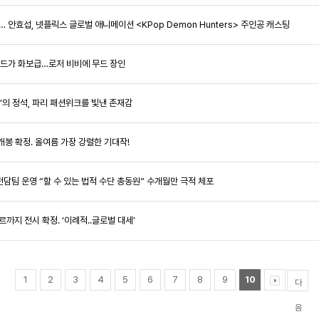
리… 안효섭, 넷플릭스 글로벌 애니메이션 <KPop Demon Hunters> 주인공 캐스팅
비하인드가 화보급…로저 비비에 무드 장인
구미’의 정석, 파리 패션위크를 빛낸 존재감
월 개봉 확정. 올여름 가장 강렬한 기대작!
 전담팀 운영 “할 수 있는 법적 수단 총동원” 수개월만 극적 체포
르까지 전시 확정. ‘이례적..글로벌 대세’
1
2
3
4
5
6
7
8
9
10
다
음