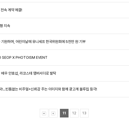
 전속 계약 체결!
선행 지속
행복을 기원하며, 어린이날에 유니세프 한국위원회에 5천만 원 기부
 SEOP X PHOTOISM EVENT
얼굴 배우 안효섭, 라코스테 앰버서더로 발탁
 발탁!...빈틈없는 비주얼+신뢰감 주는 이미지와 함께 광고계 블루칩 등극!
11
12
13