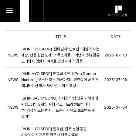
toggle
navigation
TITLE
DATE
[AHN HYO SEOP] ‘칸타빌레’ 안효섭 “더불어 사는
NEWS
세상, 팬을 향한 노래…” 목소리로 그려낸 시(詩) 같은
2025-07-13
노래와 다양한 이야기로 건넨 세계와 감동
[AHN HYO SEOP] 안효섭 주연 ‘KPop Demon
NEWS
Hunters’, 오스카 후보 거론까지!...안효섭이 곧 진우!
2025-07-09
애니메이션 역사 새로 쓴 보이스 액팅
[SHIN SAE KYEONG] 신세경 악성 댓글 가해자에
완승...징역 8개월 실형 선고 더프레젠트컴퍼니
NEWS
2025-07-04
“악의적 의도는 범죄… 표현의 자유로 보호받을 수
없어”
[AHN HYO SEOP] 안효섭, 진우 본인 등판...
사자보이즈 진우로 글로벌 팬들 마음에