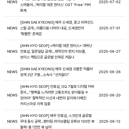
NEWS
2025-07-02
스며들어…'케이팝 데몬 헌터스' OST ‘Free’ 커버
화제
[SHIN SAE KYEONG] 배우 신세경, 광고 비하인드
NEWS
스틸 공개...아름다움 너머의 내공, 신세경만의
2025-07-01
‘특별한’ 존재감
[AHN HYO SEOP] <케이팝 데몬 헌터스> 대박난
NEWS
안효섭, 일문일답 공개!...제작진의 편지 러브콜,
2025-06-27
보이스 액팅으로 글로벌 인재로 거듭나
[SHIN SAE KYEONG] 배우 신세경 괴롭힌 악플러
NEWS
2025-06-26
징역 2년 구형…소속사 “선처없다”
[AHN HYO SEOP] 안효섭, GQ 7월호 디지털 커버
장식...“행복을 느끼려면 고통조차도 받아들일 수
NEWS
2025-06-20
있어야” 철학적인 시선과 내면의 깊이에 더해진
카리스마로 이목 집중
[AHN HYO SEOP] 배우 안효섭, 스크린과 글로벌
NEWS
무대 동시 공략...팬미팅 라이브클립 유튜브 100만 뷰
2025-06-12
돌파! 총 1천만 뷰 넘어