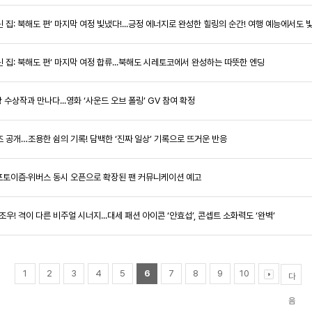
 달린 집: 북해도 편’ 마지막 여정 빛냈다!...긍정 에너지로 완성한 힐링의 순간! 여행 예능에서도
 달린 집: 북해도 편’ 마지막 여정 합류...북해도 시레토코에서 완성하는 따뜻한 엔딩
상 수상작과 만나다...영화 ‘사운드 오브 폴링’ GV 참여 확정
리즈 공개…조용한 쉼의 기록! 담백한 ‘진짜 일상’ 기록으로 뜨거운 반응
!...포토이즘·위버스 동시 오픈으로 확장된 팬 커뮤니케이션 예고
조우! 격이 다른 비주얼 시너지...대세 패션 아이콘 ‘안효섭’, 콘셉트 소화력도 ‘완벽’
1
2
3
4
5
6
7
8
9
10
다
음