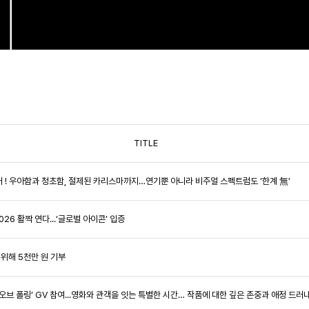
TITLE
 공개 ! 우아함과 청초함, 절제된 카리스마까지…연기뿐 아니라 비주얼 스펙트럼도 ‘한계 無’
2026 활짝 연다...‘글로벌 아이콘’ 입증
 위해 5천만 원 기부
드 오브 폴링’ GV 참여...영화와 관객을 잇는 특별한 시간… 작품에 대한 깊은 존중과 애정 드러