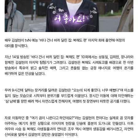
배우 김설현이
tvN
예능
‘
바다 건너 바퀴 달린 집
:
북해도 편
’
마지막 회에 출연해 여정의
대미를 장식했다
.
지난
14
일 방송된
‘
바다 건너 바퀴 달린 집
:
북해도 편
’ 10
회에서는 성동일
,
김희원
,
장나라와
함께한 김설현의 마지막 탐험기가 그려졌다
.
김설현은 북해도 시레토코를 배경으로 한 이번
방송에서 특유의 밝고 솔직한 매력
,
그리고 흔들림 없는 긍정 에너지로 여행의 온기를
배가하며 깊은 인상을 남겼다
.
무려
9
시간에 달하는 장거리를 달려온 김설현은
“
오는데 되게 좋았다
.
너무 예뻤다
”
며 미소를
잃지 않는 모습으로 시작부터 분위기를 부드럽게 이끌었다
.
장시간 이동에 대해 미안해하는
‘
삼 남매
’
를 향한 배려 역시 자연스럽게 전해지며
,
여행의 첫 장면부터 따뜻한 공기를 더했다
.
차로 이동하던 중
“
여기 곰이 나온다고 하던데요
?”
라는 김설현의 한마디는 실제로 곰 모자를
마주하는 예기치 못한 상황으로 이어지며 현장을 단숨에 흥분의 도가니로 만들었다
.
이후
여우와 사슴 등 북해도 야생동물과의 연이은 조우 역시 여행의 생동감을 배가시켰고
,
자연의
신비로움 앞에서 김설현의 감탄은 끊임없이 이어졌다
.