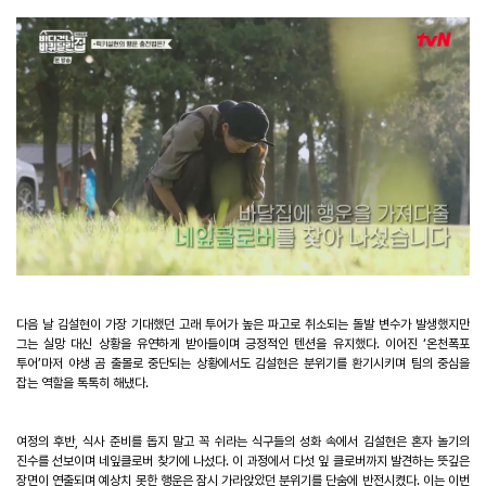
다음 날 김설현이 가장 기대했던 고래 투어가 높은 파고로 취소되는 돌발 변수가 발생했지만
그는 실망 대신 상황을 유연하게 받아들이며 긍정적인 텐션을 유지했다
.
이어진
‘
온천폭포
투어
’
마저 야생 곰 출몰로 중단되는 상황에서도 김설현은 분위기를 환기시키며 팀의 중심을
잡는 역할을 톡톡히 해냈다
.
여정의 후반
,
식사 준비를 돕지 말고 꼭 쉬라는 식구들의 성화 속에서 김설현은 혼자 놀기의
진수를 선보이며 네잎클로버 찾기에 나섰다
.
이 과정에서 다섯 잎 클로버까지 발견하는 뜻깊은
장면이 연출되며 예상치 못한 행운은 잠시 가라앉았던 분위기를 단숨에 반전시켰다
.
이는 이번