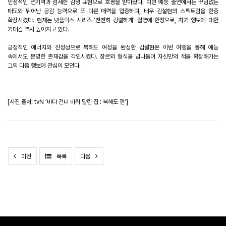
안정적인 연기력과 섬세한 감정 표현으로 호평을 받아왔다
.
이번 예능 출연에서는 꾸밈없는
태도와 뛰어난 공감 능력으로 또 다른 매력을 입증하며
,
배우 김설현의 스펙트럼을 한층
확장시켰다
.
현재는 넷플릭스 시리즈
‘
천천히 강렬하게
’
촬영에 한창으로
,
차기 행보에 대한
기대감 역시 높아지고 있다
.
긍정적인 에너지와 진정성으로 북해도 여정을 완성한 김설현은 이번 여행을 통해 예능
속에서도 분명한 존재감을 각인시켰다
.
장르와 형식을 넘나들며 자신만의 색을 확장해가는
그의 다음 행보에 관심이 모인다
.
[
사진 출처
: tvN ‘
바다 건너 바퀴 달린 집
:
북해도 편
’]
이전
목록
다음