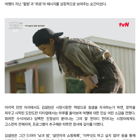
여행이 지닌
‘
힐링
’
과
‘
위로
’
의 메시지를 상징적으로 보여주는 순간이었다
.
마지막 만찬 자리에서도 김설현은 시원시원한 먹방으로 침샘을 자극하는가 하면
,
장작을
피우고 시작된 도란도란 티타임에서는 하루를 돌아보며 여행에 대한 진심 어린 소감을 전했다
.
화려한 수식어보다 담백한 진정성이 묻어나는 그의 말 한마디 한마디는 시청자에게도
고스란히 전해지며
,
프로그램이 추구해온 따뜻한 정서에 깊이를 더했다
.
김설현은 그간 드라마
‘
낮과 밤
’, ‘
살인자의 쇼핑목록
’, ‘
아무것도 하고 싶지 않아
’
등을 통해