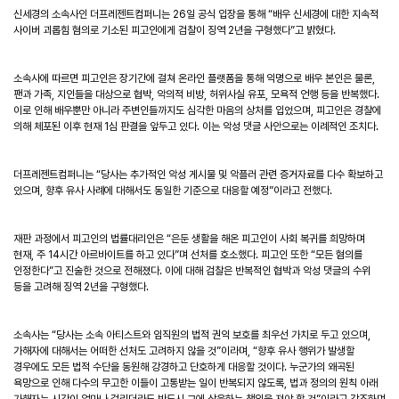
신세경의 소속사인 더프레젠트컴퍼니는 26일 공식 입장을 통해 “배우 신세경에 대한 지속적
사이버 괴롭힘 혐의로 기소된 피고인에게 검찰이 징역 2년을 구형했다”고 밝혔다.
소속사에 따르면 피고인은 장기간에 걸쳐 온라인 플랫폼을 통해 익명으로 배우 본인은 물론,
팬과 가족, 지인들을 대상으로 협박, 악의적 비방, 허위사실 유포, 모욕적 언행 등을 반복했다.
이로 인해 배우뿐만 아니라 주변인들까지도 심각한 마음의 상처를 입었으며, 피고인은 경찰에
의해 체포된 이후 현재 1심 판결을 앞두고 있다. 이는 악성 댓글 사안으로는 이례적인 조치다.
더프레젠트컴퍼니는 “당사는 추가적인 악성 게시물 및 악플러 관련 증거자료를 다수 확보하고
있으며, 향후 유사 사례에 대해서도 동일한 기준으로 대응할 예정”이라고 전했다.
재판 과정에서 피고인의 법률대리인은 “은둔 생활을 해온 피고인이 사회 복귀를 희망하며
현재, 주 14시간 아르바이트를 하고 있다”며 선처를 호소했다. 피고인 또한 “모든 혐의를
인정한다”고 진술한 것으로 전해졌다. 이에 대해 검찰은 반복적인 협박과 악성 댓글의 수위
등을 고려해 징역 2년을 구형했다.
소속사는
“
당사는
소속
아티스트와
임직원의
법적
권익
보호를
최우선
가치로
두고
있으며
,
가해자에
대해서는
어떠한
선처도
고려하지
않을
것
”
이라며
, “
향후
유사
행위가
발생할
경우에도
모든
법적
수단을
동원해
강경하고
단호하게
대응할
것이다
.
누군가의
왜곡된
욕망으로
인해
다수의
무고한
이들이
고통받는
일이
반복되지
않도록
,
법과
정의의
원칙
아래
가해자는
시간이
얼마나
걸리더라도
반드시
그에
상응하는
책임을
져야
할
것
”
이라고
강조하며