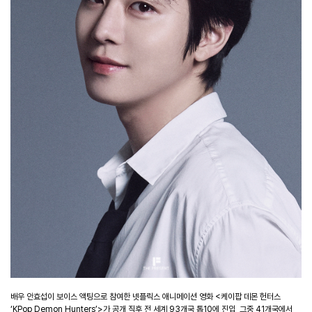
배우 안효섭이 보이스 액팅으로 참여한 넷플릭스 애니메이션 영화 <케이팝 데몬 헌터스
‘KPop Demon Hunters’>가 공개 직후 전 세계 93개국 톱10에 진입, 그중 41개국에서