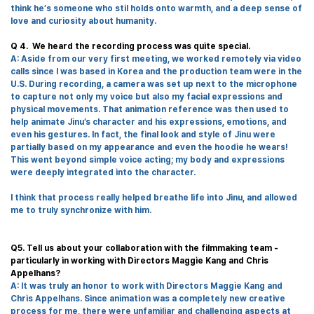
think he
’
s someone who stil holds onto warmth, and a deep sense of
love and curiosity about humanity.
Q 4. We heard the recording process was quite special.
A:
Aside from our very first meeting,
we worked remotely via video
calls since I was based in Korea and the production team were in the
U.S.
During recording, a camera was set up next to the microphone
to capture not only my voice but also my facial expressions and
physical movements. That animation reference was then used to
help animate Jinu’s character and his expressions, emotions, and
even his gestures. In fact, the final look and style of Jinu were
partially based on my appearance and even the hoodie he wears!
This went beyond simple voice acting; my body and expressions
were deeply integrated into the character.
I think that process really helped breathe life into Jinu, and allowed
me to truly synchronize with him.
Q
5.
Tell us about your collaboration with the filmmaking team -
particularly in working with Directors Maggie Kang and Chris
Appelhans?
A:
It was truly an honor to work with Directors Maggie Kang and
Chris Appelhans. Since animation was a completely new creative
process for me, there were unfamiliar and challenging aspects at