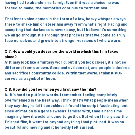
having had to abandon his family. Even if it was a choice he was
forced to make, the memories continue to torment him.
That inner voice comes in the form of a low, heavy whisper always
there to shake him or steer him away from what
’
s right. Facing and
accepting that darkness is never easy, but I believe it
’
s something
we a
ll
go through. It
’
s through that process that we come to truly
face ourselves and grow into stronger versions of who we are.
Q 7. How would you describe the world in which this film takes
place?
A: It may look like a fantasy world, but if you look closer, it
’
s not so
different from our own. Good and evil coexist, and people
’
s desires
and sacrifices constantly collide. Within that world, I think K-POP
serves as a symbol of hope.
Q 8. How did you feel when you first saw the film?
A: It
’
s hard to put into words. I remember feeling completely
overwhelmed
i
n the best way. I think that
’
s what people mean when
they say they
’
re left speechless. I found the script fascinating, but
since animation is a genre I wasn
’
t familiar with, I had a hard time
imagining how it would all come to gether. But when I finally saw the
finished film, it went far beyond anything I had pictured. It was so
beautiful and moving
and
it honestly felt surreal.