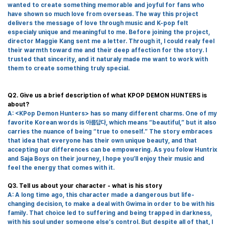
wanted to create something memorable and joyful for fans who
have shown so much love from overseas. The way this project
delivers the message of love through music and K-pop felt
especialy unique and meaningful to me.
Before joining the
project,
director Maggie Kang sent me a letter. Through it, I could realy feel
their warmth toward me and their deep affection for the story. I
trusted that sincerity, and it naturaly made me want to work with
them to create something truly special.
Q2. Give us a brief description of what KPOP DEMON HUNTERS is
about?
A: <KPop Demon Hunters> has so many different charms. One of my
favorite Korean words is
아름답다
, which means
“
beautiful,
”
but it also
carries the nuance of being
“
true to oneself.
”
The story embraces
that idea
that everyone has their own unique beauty, and that
accepting our differences can be empowering. As you folow Huntrix
and Saja Boys on their journey, I hope you
’
ll enjoy their music and
feel the energy that comes with it.
Q3. Tell us about your character - what is his story
A: A long time ago, this character made a dangerous but life-
changing decision, to make a deal with Gwima in order to be with his
family. That choice led to suffering and being trapped in darkness,
with his soul under someone else
’
s control.
But despite all of that, I