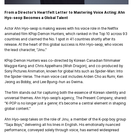
From a Director’s Heartfelt Letter to Mastering Voice Acting: Ahn
Hyo-seop Becomes a Global Talent
Actor Ahn Hyo-seop is making waves with his voice role in the Netflix
animated film KPop Demon Hunters, which ranked in the Top 10 across 93
countries and claimed the No. 1 spot in 41 countries shortly after its
release. At the heart of this global success is Ahn Hyo-seop, who voices
the lead character, “Jinu.”
KPop Demon Hunters was co-directed by Korean Canadian filmmaker
Maggie Kang and Chris Appelhans (Wish Dragon), and co-produced by
Sony Pictures Animation, known for global hits such as Spider-Man: Into
the Spider-Verse.
The main voice cast includes Arden Cho as Rumi,
Ken
Jeong as Bobby, and
Lee Byung-hun as Gwima.
The film stands out for capturing both the essence of Korean identity and
universal themes. Ahn Hyo-seop’s agency, The Present Company, shared:
“K-POP is no longer just a genre; it’s become a central element in shaping
global content.”
Ahn Hyo-seop takes on the role of Jinu, a member of the K-pop boy group
“Saja Boys,” delivering all his lines in English. His emotionally nuanced
performance, conveyed solely through voice, has earned widespread