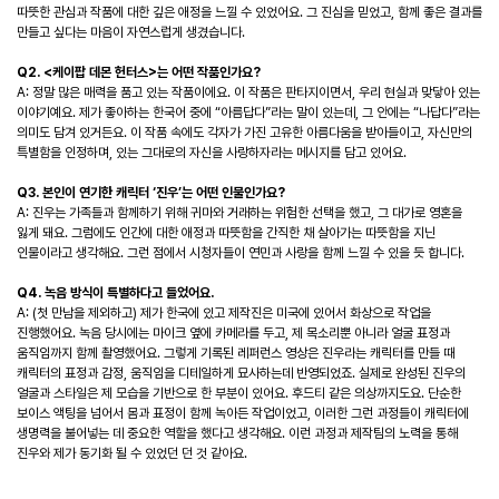
따뜻한 관심과 작품에 대한 깊은 애정을 느낄 수 있었어요. 그 진심을 믿었고, 함께 좋은 결과를
만들고 싶다는 마음이 자연스럽게 생겼습니다.
Q2. <케이팝 데몬 헌터스>는 어떤 작품인가요?
A: 정말 많은 매력을 품고 있는 작품이에요. 이 작품은 판타지이면서, 우리 현실과 맞닿아 있는
이야기예요. 제가 좋아하는 한국어 중에 “아름답다”라는 말이 있는데, 그 안에는 “나답다”라는
의미도 담겨 있거든요. 이 작품 속에도 각자가 가진 고유한 아름다움을 받아들이고, 자신만의
특별함을 인정하며, 있는 그대로의 자신을 사랑하자라는 메시지를 담고 있어요.
Q3. 본인이 연기한 캐릭터 ‘진우’는 어떤 인물인가요?
A: 진우는 가족들과 함께하기 위해 귀마와 거래하는 위험한 선택을 했고, 그 대가로 영혼을
잃게 돼요. 그럼에도 인간에 대한 애정과 따뜻함을 간직한 채 살아가는 따뜻함을 지닌
인물이라고 생각해요. 그런 점에서 시청자들이 연민과 사랑을 함께 느낄 수 있을 듯 합니다.
Q4. 녹음 방식이 특별하다고 들었어요.
A: (첫 만남을 제외하고) 제가 한국에 있고 제작진은 미국에 있어서 화상으로 작업을
진행했어요. 녹음 당시에는 마이크 옆에 카메라를 두고, 제 목소리뿐 아니라 얼굴 표정과
움직임까지 함께 촬영했어요. 그렇게 기록된 레퍼런스 영상은 진우라는 캐릭터를 만들 때
캐릭터의 표정과 감정, 움직임을 디테일하게 묘사하는데 반영되었죠. 실제로 완성된 진우의
얼굴과 스타일은 제 모습을 기반으로 한 부분이 있어요. 후드티 같은 의상까지도요. 단순한
보이스 액팅을 넘어서 몸과 표정이 함께 녹아든 작업이었고, 이러한 그런 과정들이 캐릭터에
생명력을 불어넣는 데 중요한 역할을 했다고 생각해요. 이런 과정과 제작팀의 노력을 통해
진우와 제가 동기화 될 수 있었던 던 것 같아요.