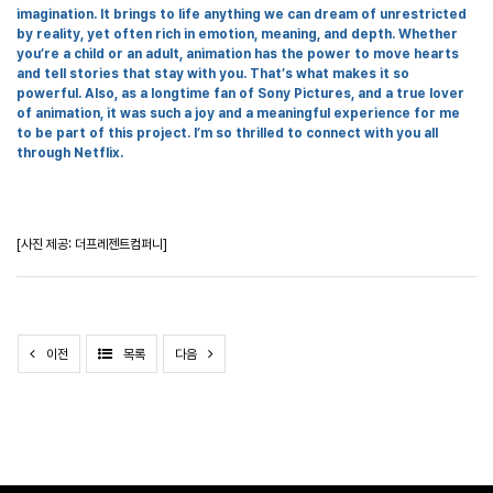
imagination. It brings to life anything we can dream of unrestricted
by reality, yet often rich in emotion, meaning, and depth. Whether
you
’
re a child or an adult, animation has the power to move hearts
and tell stories that stay with you. That
’
s what makes it so
powerful. Also, as a longtime fan of Sony Pictures, and a true lover
of animation, it was such a joy and a meaningful experience for me
to be part of this project. I
’
m so thrilled to connect with you all
through Netflix.
[사진 제공: 더프레젠트컴퍼니]
이전
목록
다음