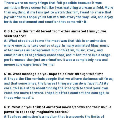
There were so many things that felt possible because it was
animation. Every scene felt like I was watching a dream unfold.
More
than anything, if my fans get to watch this film, I want to share that
joy with them.
I hope you
’
ll fall into this story the way I did, and enjoy
both the excitement and emotion that come with it.
Q 9.
How is this film different from other animated films you
’
ve
seen before?
A:
What stood out to me the most was that this is an animation
where emotions take center stage. In many animated films, music
often serves as background. But in this film, music, story, and
emotion are all organically connected, and it felt more like a stage
performance than just an animation. It was a completely new and
memorable experience for me.
Q 10.
What message do you hope to deliver through this film?
A: I hope the film reminds people that we al have darkness within us,
and that sometimes, the bravest thing we can do is face it. At its
core, this is a story about finding the strength to trust your own
voice and move forward. I hope it offers comfort and courage to
those who
need it.
Q 11. What do you think of animated movies/shows and their unique
power to tell really imaginative stories?
A:
I believe animation is a medium that transcends the limits of