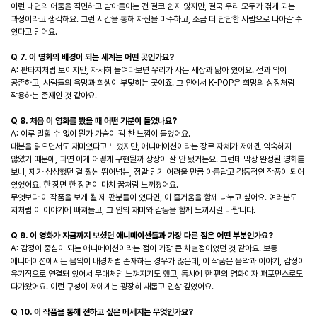
이런 내면의 어둠을 직면하고 받아들이는 건 결코 쉽지 않지만, 결국 우리 모두가 겪게 되는
과정이라고 생각해요. 그런 시간을 통해 자신을 마주하고, 조금 더 단단한 사람으로 나아갈 수
있다고 믿어요.
Q 7. 이 영화의 배경이 되는 세계는 어떤 곳인가요?
A: 판타지처럼 보이지만, 자세히 들여다보면 우리가 사는 세상과 닮아 있어요. 선과 악이
공존하고, 사람들의 욕망과 희생이 부딪히는 곳이죠. 그 안에서 K-POP은 희망의 상징처럼
작용하는 존재인 것 같아요.
Q 8. 처음 이 영화를 봤을 때 어떤 기분이 들었나요?
A: 이루 말할 수 없이 뭔가 가슴이 꽉 찬 느낌이 들었어요.
대본을 읽으면서도 재미있다고 느꼈지만, 애니메이션이라는 장르 자체가 저에겐 익숙하지
않았기 때문에, 과연 이게 어떻게 구현될까 상상이 잘 안 됐거든요. 그런데 막상 완성된 영화를
보니, 제가 상상했던 걸 훨씬 뛰어넘는, 정말 믿기 어려울 만큼 아름답고 감동적인 작품이 되어
있었어요. 한 장면 한 장면이 마치 꿈처럼 느껴졌어요.
무엇보다 이 작품을 보게 될 제 팬분들이 있다면, 이 즐거움을 함께 나누고 싶어요. 여러분도
저처럼 이 이야기에 빠져들고, 그 안의 재미와 감동을 함께 느끼시길 바랍니다.
Q 9. 이 영화가 지금까지 보셨던 애니메이션들과 가장 다른 점은 어떤 부분인가요?
A: 감정이 중심이 되는 애니메이션이라는 점이 가장 큰 차별점이었던 것 같아요. 보통
애니메이션에서는 음악이 배경처럼 존재하는 경우가 많은데, 이 작품은 음악과 이야기, 감정이
유기적으로 연결돼 있어서 무대처럼 느껴지기도 했고, 동시에 한 편의 영화이자 퍼포먼스로도
다가왔어요. 이런 구성이 저에게는 굉장히 새롭고 인상 깊었어요.
Q 10. 이 작품을 통해 전하고 싶은 메세지는 무엇인가요?