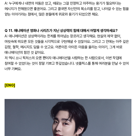
A: 누구에게나 내면의 어둠은 있고, 때로는 그걸 인정하고 마주하는 용기가 필요하다는
메시지가 전해졌으면 좋겠어요. 그리고 결국엔 자신만의 목소리를 믿고, 나아갈 수 있는 힘을
얻는 이야기라는 점에서, 많은 분들에게 위로와 용기가 되었으면 해요.
Q 11. 애니메이션 영화나 시리즈가 지닌 상상력의 힘에 대해서 어떻게 생각하세요?
A: 애니메이션은 상상력이라는 한계를 뛰어넘는 장르라고 생각해요. 현실의 제약 없이,
머릿속에 떠오른 모든 것들을 시각적으로 구현해낼 수 있잖아요. 그리고 그 안에는 아주 깊은
감정, 철학, 메시지도 담을 수 있고요. 어른이든 아이든 마음을 울리는 이야기, 그게 바로
애니메이션의 힘인 것 같아요.
저
역시
소니
픽처스의
오랜
팬이자
애니메이션을
사랑하는
한
사람으로서
,
이번
작업에
참여할
수
있었다는
것이
정말
기쁘고
뜻깊었습니다
.
넷플릭스를
통해
여러분을
만날
수
있어
너무
기뻐요
.
[ENG]