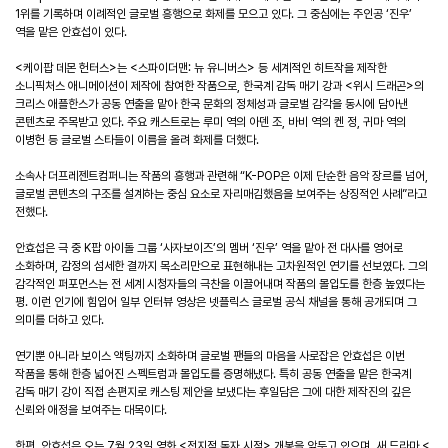
1위를 기록하며 이례적인 글로벌 흥행으로 화제를 모으고 있다. 그 중심에는 주인공 ‘진우’
역을 맡은 안효섭이 있다.
<케이팝 데몬 헌터스>는 <스파이더맨: 뉴 유니버스> 등 세계적인 히트작을 제작한
소니픽처스 애니메이션이 제작에 참여한 작품으로, 한국계 감독 매기 강과 <위시 드래곤>의
크리스 애플한스가 공동 연출을 맡아 한국 문화의 정체성과 글로벌 감각을 동시에 담아낸
콘텐츠로 주목받고 있다. 주요 캐스트로는 루미 역의 아덴 조, 바비 역의 켄 정, 귀마 역의
이병헌 등 글로벌 스타들이 이름을 올려 화제를 더했다.
소속사 더프레젠트컴퍼니는 작품의 흥행과 관련해 “K-POP은 이제 단순한 음악 장르를 넘어,
글로벌 콘텐츠의 구조를 설계하는 중심 요소로 자리매김했음을 보여주는 상징적인 사례”라고
전했다.
안효섭은 극 중 K팝 아이돌 그룹 ‘사자보이즈’의 멤버 ‘진우’ 역을 맡아 전 대사를 영어로
소화하며, 감정의 섬세한 결까지 목소리만으로 표현해내는 고차원적인 연기를 선보였다. 그의
감각적인 퍼포먼스는 전 세계 시청자들의 극찬을 이끌어내며 작품의 몰입도를 한층 높였다는
평. 이런 인기에 힘입어 일부 인터뷰 영상은 넷플릭스 글로벌 공식 채널을 통해 공개되며 그
의미를 더하고 있다.
연기뿐 아니라 보이스 액팅까지 소화하며 글로벌 팬들의 마음을 사로잡은 안효섭은 이번
작품을 통해 한층 넓어진 스펙트럼과 몰입도를 증명해냈다. 특히 공동 연출을 맡은 한국계
감독 매기 강이 직접 손편지로 캐스팅 제안을 보냈다는 후일담은 그에 대한 제작진의 깊은
신뢰와 애정을 보여주는 대목이다.
한편, 안효섭은 오는 7월 23일 영화 <전지적 독자 시점> 개봉을 앞두고 있으며, 새 드라마 <