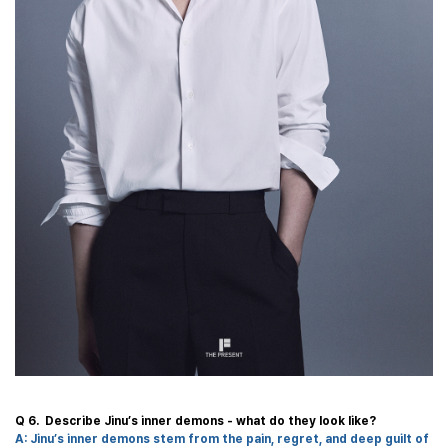
Q 6. Describe Jinu
’
s inner demons - what do they look like?
A: Jinu
’
s inner demons stem from the pain, regret, and deep guilt of