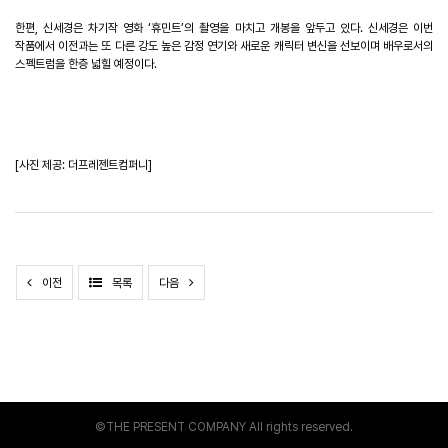
한편
,
신세경은 차기작 영화
‘
휴민트
’
의 촬영을 마치고 개봉을 앞두고 있다
.
신세경은 이번
작품에서 이전과는 또 다른 강도 높은 감정 연기와 새로운 캐릭터 변신을 선보이며 배우로서의
스펙트럼을 한층 넓힐 예정이다
.
[
사진 제공
:
더프레젠트컴퍼니
]
이전
목록
다음
©THE PRESENT COMPANY All rights reserved.