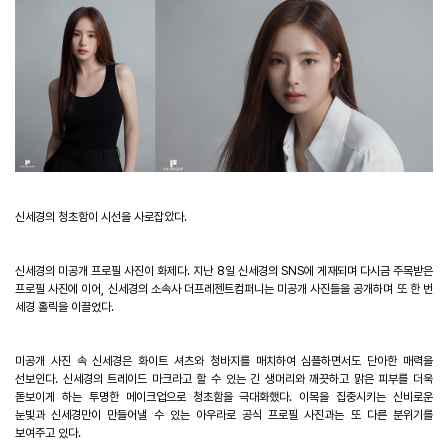
신세경의 청초함이 시선을 사로잡았다
.
신세경의 미공개 프로필 사진이 화제다
.
지난
8
일 신세경의
SNS
에 게재되며 다시금 주목받은
프로필 사진에 이어
,
신세경의 소속사 더프레젠트컴퍼니는 미공개 사진들을 공개하며 또 한 번
세경 홀릭을 이끌었다
.
미공개 사진 속 신세경은 화이트 셔츠와 청바지를 매치하여 심플하면서도 단아한 매력을
선보인다
.
신세경의 트레이드 마크라고 할 수 있는 긴 생머리와 깨끗하고 맑은 피부를 더욱
돋보이게 하는 투명한 메이크업으로 청초함을 극대화했다
.
이목을 집중시키는 신비로운
눈빛과 신세경만이 만들어낼 수 있는 아우라로 공식 프로필 사진과는 또 다른 분위기를
보여주고 있다
.