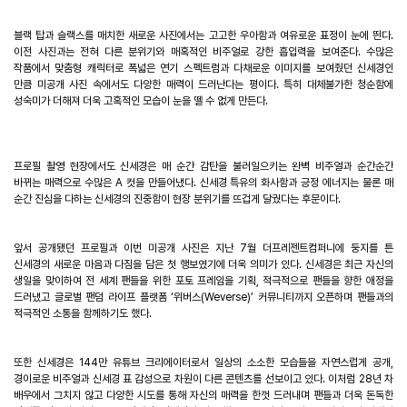
블랙 탑과 슬랙스를 매치한 새로운 사진에서는 고고한 우아함과 여유로운 표정이 눈에 띈다
.
이전 사진과는 전혀 다른 분위기와 매혹적인 비주얼로 강한 흡입력을 보여준다
.
수많은
작품에서 맞춤형 캐릭터로 폭넓은 연기 스펙트럼과 다채로운 이미지를 보여줬던 신세경인
만큼 미공개 사진 속에서도 다양한 매력이 드러난다는 평이다
.
특히 대체불가한 청순함에
성숙미가 더해져 더욱 고혹적인 모습이 눈을 뗄 수 없게 만든다
.
프로필 촬영 현장에서도 신세경은 매 순간 감탄을 불러일으키는 완벽 비주얼과 순간순간
바뀌는 매력으로 수많은
A
컷을 만들어냈다
.
신세경 특유의 화사함과 긍정 에너지는 물론 매
순간 진심을 다하는 신세경의 진중함이 현장 분위기를 뜨겁게 달궜다는 후문이다
.
앞서 공개됐던 프로필과 이번 미공개 사진은 지난
7
월 더프레젠트컴퍼니에 둥지를 튼
신세경의 새로운 마음과 다짐을 담은 첫 행보였기에 더욱 의미가 있다
.
신세경은 최근 자신의
생일을 맞이하여 전 세계 팬들을 위한 포토 프레임을 기획
,
적극적으로 팬들을 향한 애정을
드러냈고 글로벌 팬덤 라이프 플랫폼
‘
위버스
(Weverse)
’
커뮤니티까지 오픈하며 팬들과의
적극적인 소통을 함께하기도 했다
.
또한 신세경은
144
만 유튜브 크리에이터로서 일상의 소소한 모습들을 자연스럽게 공개
,
경이로운 비주얼과 신세경 표 감성으로 차원이 다른 콘텐츠를 선보이고 있다
.
이처럼
28
년 차
배우에서 그치지 않고 다양한 시도를 통해 자신의 매력을 한껏 드러내며 팬들과 더욱 돈독한