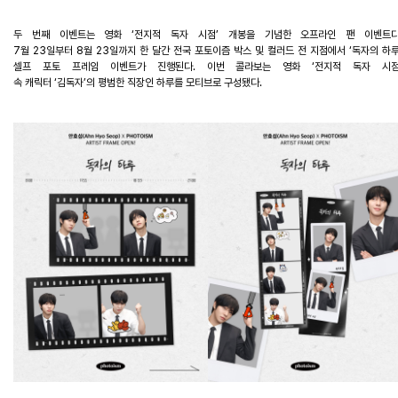
두
번째
이벤트는
영화
‘
전지적
독자
시점
’
개봉을
기념한
오프라인
팬
이벤트
7
월
23
일부터
8
월
23
일까지
한
달간
전국
포토이즘
박스
및
컬러드
전
지점에서
‘
독자의
하
셀프
포토
프레임
이벤트가
진행된다
.
이번
콜라보는
영화
‘
전지적
독자
시
속
캐릭터
‘
김독자
’
의
평범한
직장인
하루를
모티브로
구성됐다
.