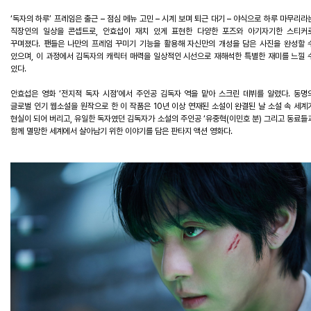
‘
독자의
하루
’
프레임은
출근
–
점심
메뉴
고민
–
시계
보며
퇴근
대기
–
야식으로
하루
마무리라
직장인의
일상을
콘셉트로
,
안효섭이
재치
있게
표현한
다양한
포즈와
아기자기한
스티커
꾸며졌다
.
팬들은
나만의
프레임
꾸미기
기능을
활용해
자신만의
개성을
담은
사진을
완성할
있으며
,
이
과정에서
김독자의
캐릭터
매력을
일상적인
시선으로
재해석한
특별한
재미를
느낄
있다
.
안효섭은
영화
‘
전지적
독자
시점
’
에서
주인공
김독자
역을
맡아
스크린
데뷔를
알렸다
.
동명
글로벌
인기
웹소설을
원작으로
한
이
작품은
10
년
이상
연재된
소설이
완결된
날
소설
속
세계
현실이
되어
버리고
,
유일한
독자였던
김독자가
소설의
주인공
‘
유중혁
(
이민호
분
)
그리고
동료들
함께
멸망한
세계에서
살아남기
위한
이야기를
담은
판타지
액션
영화다
.