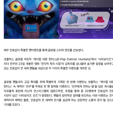
배우
안효섭이
특별한
팬이벤트를
통해
글로벌
스타의
면모를
선보였다
.
넷플릭스
글로벌
히트작
‘
케이팝
데몬
헌터스
(K-Pop Demon Hunters)’
에서
'
사자보이즈
'
리더
진우
와
23
일
개봉한
영화
‘
전지적
독자
시점
’
의
김독자를
넘나들며
숨가쁜
일정을
보여주
있는
안효섭이
전
세계
팬들을
대상으로
두
가지의
특별한
이벤트를
개최한
것
.
글로벌
팬들과의
교감
확대를
위해
특별
하게
기
획된
첫
번째
이벤트는
넷플릭스
‘
케이팝
데
헌터스
’
속
캐릭터
‘
진우
’
를
주제로
한
팬
참여형
이벤트다
. ‘
진우에게
전하는
말
’
을
담은
게시물
자유롭게
표현해
자신의
인스타그램에
업로드하면
,
추첨을
통해
총
20
명에게
안효섭의
친
사인이
담긴
‘
사자보이즈
굿즈
’
가
증정된다
.
팬들의
창의적인
참여를
유도하는
이번
이벤트는
진
캐릭터의
매력은
물론
,
안효섭의
전
세계적
인기를
실감케
하는
상징적인
소통의
장이
될
것으
기대를
모은다
.