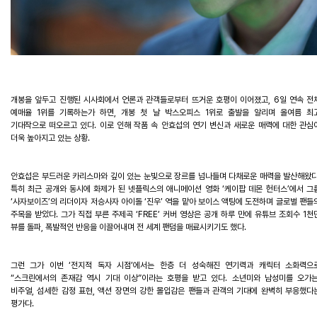
개봉을
앞두고
진행된
시사회에서
언론과
관객들로부터
뜨거운
호평이
이어졌고
, 6
일
연속
전
예매율
1
위를
기록하
는가
하면
,
개봉
첫
날
박스오피스
1
위로
출발을
알리며
올여름
최
기대작으로
떠오르고
있다
.
이로
인해
작품
속
안효섭의
연기
변신과
새로운
매력에
대한
관심
더욱
높아지고
있는
상황
.
안효섭은
부드러운
카리스마와
깊이
있는
눈빛으로
장르를
넘나들며
다채로운
매력을
발산해왔
특히
최근
공개와
동시에
화제가
된
넷플릭스의
애니메이션
영화
‘
케이팝
데몬
헌터스
’
에서
그
‘
사자보이즈
’
의
리더이자
저승사자
아이돌
‘
진우
’
역을
맡아
보이스
액팅에
도전하며
글로벌
팬들
주목을
받았다
.
그가
직접
부른
주제곡
‘FREE’
커버
영상은
공개
하루
만에
유튜브
조회수
1
천
뷰를
돌파
,
폭발적인
반응을
이끌어내며
전
세계
팬덤을
매료시키기도
했다
.
그런
그가
이번
‘
전지적
독자
시점
’
에서는
한층
더
성숙해진
연기력과
캐릭터
소화력으
“
스크린에서의
존재감
역시
기대
이상
”
이라는
호평을
받고
있다
.
소년미와
남성미를
오가
비주얼
,
섬세한
감정
표현
,
액션
장면의
강한
몰입감은
팬들과
관객의
기대에
완벽히
부응했다
평가다
.