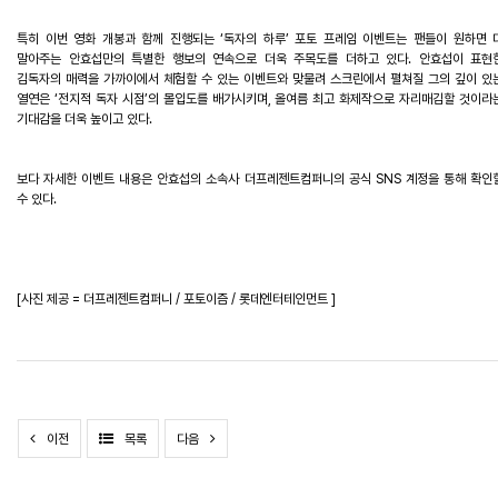
특히
이번
영화
개봉과
함께
진행되는
‘
독자의
하루
’
포토
프레임
이벤트는
팬들이
원하면
말아주는
안효섭만의
특별한
행보의
연속으로
더욱
주목도를
더하고
있다
.
안효섭이
표현
김독자의
매력을
가까이에서
체험할
수
있는
이벤트와
맞물려
스크린에서
펼쳐질
그의
깊이
있
열연은
‘
전지적
독자
시점
’
의
몰입도를
배가시키며
,
올여름
최고
화제작으로
자리매김할
것이라
기대감을
더욱
높이고
있다
.
보다
자세한
이벤트
내용은
안효섭
의
소속사
더프레젠트컴퍼니
의
공식
SNS
계정을
통해
확인
수
있다
.
[
사진
제공
=
더프레젠트컴퍼니 / 포토이즘 /
롯데엔터테인먼트
]
이전
목록
다음