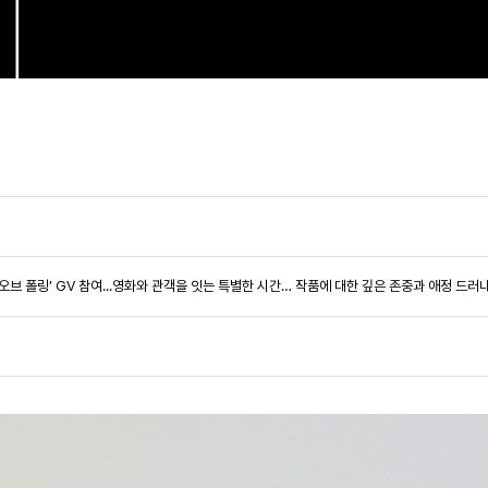
드 오브 폴링’ GV 참여...영화와 관객을 잇는 특별한 시간… 작품에 대한 깊은 존중과 애정 드러