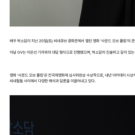
배우 박소담이 지난
20
일
(
토
)
씨네큐브 광화문에서 열린 영화
‘
사운드 오브 폴링
’
의 
이날
GV
는 이은선 기자와의 대담 형식으로 진행됐으며
,
박소담의 진솔하고 깊이 있는
영화
‘
사운드 오브 폴링
’
은 칸국제영화제 심사위원상 수상작으로
,
내년 아카데미 시상
씨네필들 사이에서 다양한 해석과 담론을 이끌어내고 있다
.