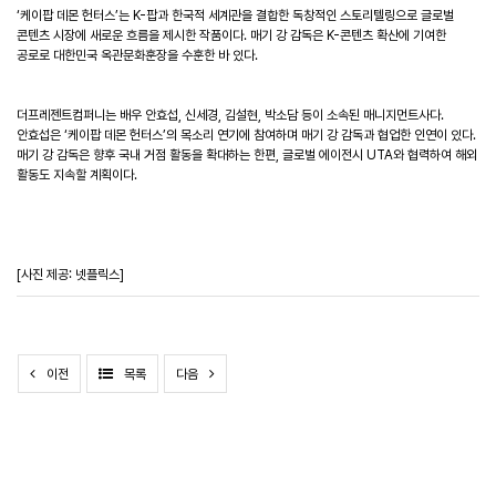
‘케이팝 데몬 헌터스’는 K-팝과 한국적 세계관을 결합한 독창적인 스토리텔링으로 글로벌
콘텐츠 시장에 새로운 흐름을 제시한 작품이다. 매기 강 감독은 K-콘텐츠 확산에 기여한
공로로 대한민국 옥관문화훈장을 수훈한 바 있다.
더프레젠트컴퍼니는
배우
안효섭
,
신세경
,
김설현
,
박소담
등이
소속된
매니지먼트사다
.
안효섭은
‘
케이팝
데몬
헌터스
’
의
목소리
연기에
참여하며
매기
강
감독과
협업한
인연이
있다
.
매기
강
감독은
향후
국내
거점
활동을
확대하는
한편
,
글로벌
에이전시
UTA
와
협력하여
해외
활동도
지속할
계획이다
.
[사진 제공: 넷플릭스]
이전
목록
다음