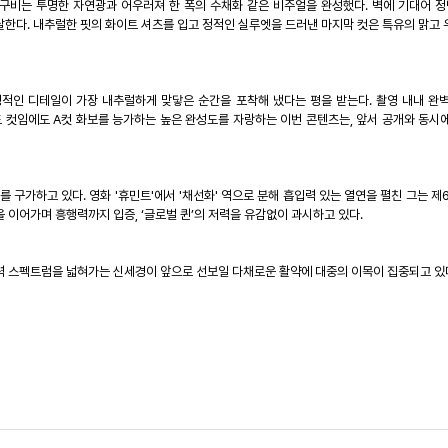
구비는 투명한 자연광과 어우러져 한 폭의 수채화 같은 비주얼을 완성했다
.
벽에 기대어 정
달한다
.
내추럴한 핏의 화이트 셔츠를 입고 정적인 실루엣을 드러낸 마지막 컷은 특유의 맑고
성적인 디테일이 가장 내추럴하게 맞닿은 순간을 포착해 냈다는 평을 받는다
.
촬영 내내 완
드 컷임에도
A
컷 화보를 능가하는 높은 완성도를 자랑하는 이번 콘텐츠는
,
앞서 공개와 동시
를 구가하고 있다
.
영화
'
휴민트
'
에서
'
채선화
'
역으로 분해 흡입력 있는 열연을 펼친 그는 제
행을 이어가며 흥행력까지 입증
,
‘글로벌 퀸’의 저력을 유감없이 과시하고 있다
.
력 스펙트럼을 넓혀가는 신세경이 앞으로 선보일 다채로운 활약에 대중의 이목이 집중되고 있