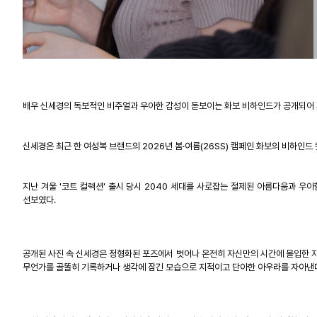
배우 신세경의 독보적인 비주얼과 우아한 감성이 돋보이는 화보 비하인드가 공개되어
신세경은 최근 한 여성복 브랜드의
2026
년 봄·여름
(26SS)
캠페인 화보의 비하인드 
지난 겨울
'
코트 컬렉션
'
출시 당시
2040
세대를 사로잡는 절제된 아름다움과 우아
선보였다
.
공개된 사진 속 신세경은 정형화된 포즈에서 벗어나 온전히 자신만의 시간에 몰입한
무언가를 골똘히 기록하거나 생각에 잠긴 모습으로 지적이고 단아한 아우라를 자아낸