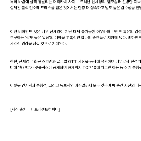
특히 바람에 살짝 흩날리는 머리카락 사이로 드러난 신세경의 옆모습과 선명한 이목
절제된 블랙 민소매 드레스를 입은 컷에서는 한층 더 성숙하고 밀도 높은 감수성을 전
이번 비하인드 컷은 배우 신세경이 지닌 대체 불가능한 아우라와 브랜드 특유의 감
추구하는
‘
감도 높은 일상
’
의 미학을 고혹적인 찰나의 순간들로 치환해 냈다
.
비하인
시각적 영감을 남길 것으로 기대된다
.
한편
,
신세경은 최근 스크린과 글로벌
OTT
시장을 동시에 석권하며 배우로서 전성기
더해
'
휴민트
'
가 넷플릭스에 공개되며 현재까지
TOP 10
에 차트인 하는 등 장기 흥
이렇듯 연기력과 흥행성
,
그리고 독보적인 비주얼까지 모두 갖추며 매 순간 자신의 매
[
사진 출처
=
더프레젠트컴퍼니
]