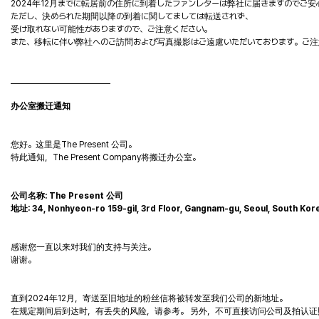
2024年12月までに転居前の住所に到着したファンレターは弊社に届きますのでご安
ただし、決められた期間以降の到着に関してましては転送されず、
受け取れない可能性がありますので、ご注意ください。
また、移転に伴い弊社へのご訪問および写真撮影はご遠慮いただいております。ご注
____________________________
办公室搬迁通知
您好。这里是The Present 公司。
特此通知，The Present Company将搬迁办公室。
公司名称: The Present 公司
地址: 34, Nonhyeon-ro 159-gil, 3rd Floor, Gangnam-gu, Seoul, South Kor
感谢您一直以来对我们的支持与关注。
谢谢。
直到2024年12月，寄送至旧地址的粉丝信将被转发至我们公司的新地址。
在规定期间后到达时，有丢失的风险，请参考。 另外，不可直接访问公司及拍认证