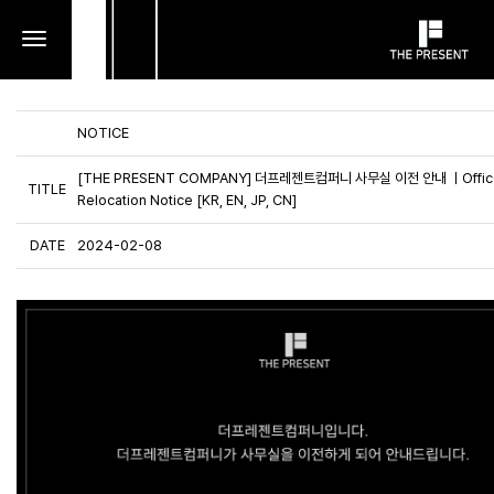
toggle
navigation
NOTICE
[THE PRESENT COMPANY] 더프레젠트컴퍼니 사무실 이전 안내 ㅣOffic
TITLE
Relocation Notice [KR, EN, JP, CN]
DATE
2024-02-08