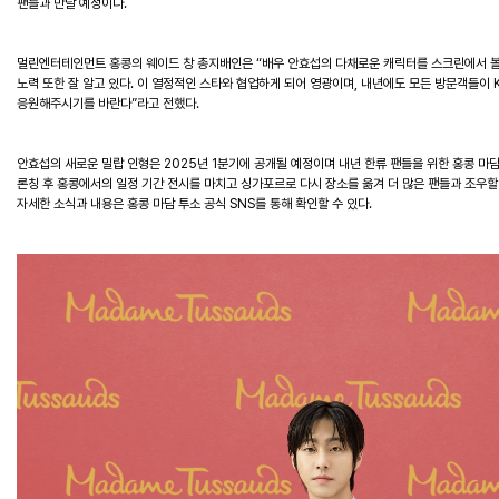
팬들과 만날 예정이다.
멀린엔터테인먼트 홍콩의 웨이드 창 총지배인은 “배우 안효섭의 다채로운 캐릭터를 스크린에서 볼 
노력 또한 잘 알고 있다. 이 열정적인 스타와 협업하게 되어 영광이며, 내년에도 모든 방문객들이 
응원해주시기를 바란다”라고 전했다.
안효섭의
새로운
밀랍
인형은
2025
년
1
분기에
공개될
예정이며
내년
한류
팬들을
위한
홍콩
마
론칭
후
홍콩에서의
일정
기간
전시를
마치고
싱가포르로
다시
장소를
옮겨
더
많은
팬들과
조우할
자세한
소식과
내용은
홍콩
마담
투소
공식
SNS
를
통해
확인할
수
있다
.