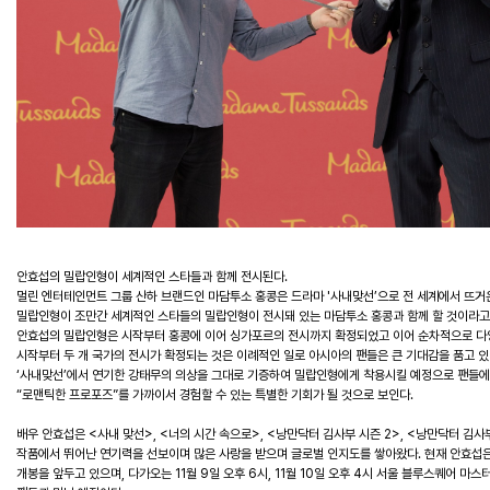
안효섭의 밀랍인형이 세계적인 스타들과 함께 전시된다.
멀린 엔터테인먼트 그룹 산하 브랜드인 마담투소 홍콩은 드라마 '사내맞선’으로 전 세계에서 뜨거
밀랍인형이 조만간 세계적인 스타들의 밀랍인형이 전시돼 있는 마담투소 홍콩과 함께 할 것이라고
안효섭의 밀랍인형은 시작부터 홍콩에 이어 싱가포르의 전시까지 확정되었고 이어 순차적으로 다양
시작부터 두 개 국가의 전시가 확정되는 것은 이례적인 일로 아시아의 팬들은 큰 기대감을 품고 있
‘사내맞선’에서 연기한 강태무의 의상을 그대로 기증하여 밀랍인형에게 착용시킬 예정으로 팬들
“로맨틱한 프로포즈”를 가까이서 경험할 수 있는 특별한 기회가 될 것으로 보인다.
배우 안효섭은 <사내 맞선>, <너의 시간 속으로>, <낭만닥터 김사부 시즌 2>, <낭만닥터 김사부
작품에서 뛰어난 연기력을 선보이며 많은 사랑을 받으며 글로벌 인지도를 쌓아왔다. 현재 안효섭은
개봉을 앞두고 있으며, 다가오는 11월 9일 오후 6시, 11월 10일 오후 4시 서울 블루스퀘어 마