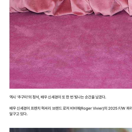
역시
‘
추구미
’
의 정석
,
배우 신세경이 또 한 번 빛나는 순간을 남겼다
.
배우 신세경이 프렌치 럭셔리 브랜드 로저 비비에
(Roger Vivier)
의
2025 F/W
파리
달구고 있다
.