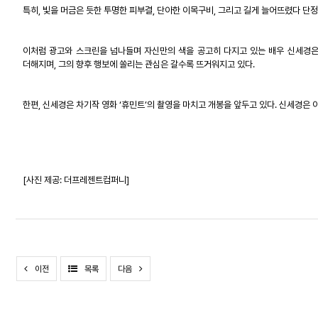
특히
,
빛을 머금은 듯한 투명한 피부결
,
단아한 이목구비
,
그리고 길게 늘어뜨렸다 단정
이처럼 광고와 스크린을 넘나들며 자신만의 색을 공고히 다지고 있는 배우 신세경
더해지며
,
그의 향후 행보에 쏠리는 관심은 갈수록 뜨거워지고 있다
.
한편
,
신세경은 차기작 영화
‘
휴민트
’
의 촬영을 마치고 개봉을 앞두고 있다
.
신세경은 이
[
사진 제공
:
더프레젠트컴퍼니
]
이전
목록
다음