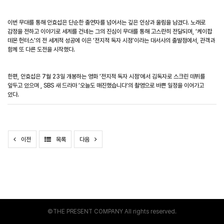
이번 무대를 통해 안효섭은 단순한 출연자를 넘어서는 깊은 인상과 울림을 남겼다. 노래로
감정을 전하고 이야기로 세계를 건네는 그의 진심이 무대를 통해 고스란히 전달되며, ‘케이팝
데몬 헌터스’의 전 세계적 성공에 이은 ‘전지적 독자 시점’이라는 대서사의 출발점에서, 관객과
함께 또 다른 도전을 시작했다.
한편
,
안효섭은
7
월
23
일
개봉하는
영화
’
전지적
독자
시점
‘
에서
김독자로
스크린
데뷔를
앞두고
있으며
, SBS
새
드라마
‘
오늘도
매진했습니다
‘
의
촬영으로
바쁜
일정을
이어가고
있다
.
이전
목록
다음
©THE PRESENT COMPANY All rights reserved.