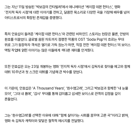
그는 지난 11일 방송된 ‘박보검의 칸타빌레’에서 애니메이션 ‘케이팝 데몬 헌터스’, 영화
’전지적 독자 시점‘에 대한 이야기를 전하고, 달콤한 목소리로 다양한 곡을 가창해 배우를 넘어
아티스트로서의 확장된 존재감을 증명했다.
특히 안효섭이 들려준 ‘케이팝 데몬 헌터스’와 관련된 비하인드 스토리는 현장은 물론, 안방의
환호를 이끌었다. 글로벌 음원 차트까지 점령한 작품의 OST 'Soda Pop'이 흐르는 무대
위로 그가 등장하자 객석은 열기로 가득 찼는가 하면, 직접 전한 ‘케이팝 데몬 헌터스‘의 보이스
액팅 작업에 얽힌 이야기는 많은 이들에게 색다른 재미를 안겨줬다.
또한 안효섭은 오는 23일 개봉하는 영화 ’전지적 독자 시점‘에서 김독자로 찾아올 예고와 함께
데뷔 10주년과 첫 스크린 데뷔를 기념해 큰 박수를 얻었다.
이 가운데, 안효섭은 ‘A Thousand Years’, ‘흰수염고래’, 그리고 박보검과 함께한 ‘내 눈물
모아’, ‘그대 내 품에’, ‘감사’ 무대를 통해 감미롭고 섬세한 보이스로 관객의 감정을 깊이
흔들었다.
그는 ‘흰수염고래’를 선택한 이유에 대해 “함께 살아가는 사회를 꿈꾸며 고른 곡”이라고 밝혀,
영화 속 김독자 캐릭터와 맞닿은 철학적 메시지를 전달했다.