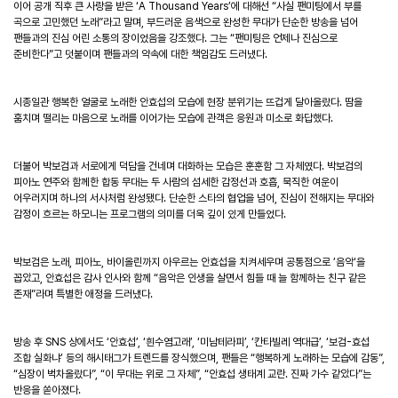
이어 공개 직후 큰 사랑을 받은 ‘A Thousand Years’에 대해선 “사실 팬미팅에서 부를
곡으로 고민했던 노래”라고 말며, 부드러운 음색으로 완성한 무대가 단순한 방송을 넘어
팬들과의 진심 어린 소통의 장이었음을 강조했다. 그는 “팬미팅은 언제나 진심으로
준비한다”고 덧붙이며 팬들과의 약속에 대한 책임감도 드러냈다.
시종일관 행복한 얼굴로 노래한 안효섭의 모습에 현장 분위기는 뜨겁게 달아올랐다. 땀을
훔치며 떨리는 마음으로 노래를 이어가는 모습에 관객은 응원과 미소로 화답했다.
더불어 박보검과 서로에게 덕담을 건네며 대화하는 모습은 훈훈함 그 자체였다. 박보검의
피아노 연주와 함께한 합동 무대는 두 사람의 섬세한 감정선과 호흡, 묵직한 여운이
어우러지며 하나의 서사처럼 완성됐다. 단순한 스타의 협업을 넘어, 진심이 전해지는 무대와
감정이 흐르는 하모니는 프로그램의 의미를 더욱 깊이 있게 만들었다.
박보검은 노래, 피아노, 바이올린까지 아우르는 안효섭을 치켜세우며 공통점으로 ’음악‘을
꼽았고, 안효섭은 감사 인사와 함께 “음악은 인생을 살면서 힘들 때 늘 함께하는 친구 같은
존재”라며 특별한 애정을 드러냈다.
방송 후 SNS 상에서도 ‘안효섭’, ‘흰수염고래’, ‘미남테라피’, ‘칸타빌레 역대급’, ‘보검-효섭
조합 실화냐’ 등의 해시태그가 트렌드를 장식했으며, 팬들은 “행복하게 노래하는 모습에 감동”,
“심장이 벅차올랐다”, “이 무대는 위로 그 자체”, “안효섭 생태계 교란. 진짜 가수 같았다”는
반응을 쏟아졌다.