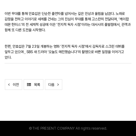
이번 무대를 통해 안효섭은 단순한 출연자를 넘어서는 깊은 인상과 울림을 남겼다. 노래로
감정을 전하고 이야기로 세계를 건네는 그의 진심이 무대를 통해 고스란히 전달되며, ‘케이팝
데몬 헌터스’의 전 세계적 성공에 이은 ‘전지적 독자 시점’이라는 대서사의 출발점에서, 관객과
함께 또 다른 도전을 시작했다.
한편
,
안효섭은
7
월
23
일
개봉하는
영화
’
전지적
독자
시점
‘
에서
김독자로
스크린
데뷔를
앞두고
있으며
, SBS
새
드라마
‘
오늘도
매진했습니다
‘
의
촬영으로
바쁜
일정을
이어가고
있다
.
이전
목록
다음
©THE PRESENT COMPANY All rights reserved.