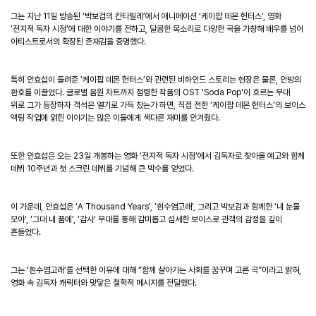
그는 지난 11일 방송된 ‘박보검의 칸타빌레’에서 애니메이션 ‘케이팝 데몬 헌터스’, 영화
’전지적 독자 시점‘에 대한 이야기를 전하고, 달콤한 목소리로 다양한 곡을 가창해 배우를 넘어
아티스트로서의 확장된 존재감을 증명했다.
특히 안효섭이 들려준 ‘케이팝 데몬 헌터스’와 관련된 비하인드 스토리는 현장은 물론, 안방의
환호를 이끌었다. 글로벌 음원 차트까지 점령한 작품의 OST 'Soda Pop'이 흐르는 무대
위로 그가 등장하자 객석은 열기로 가득 찼는가 하면, 직접 전한 ‘케이팝 데몬 헌터스‘의 보이스
액팅 작업에 얽힌 이야기는 많은 이들에게 색다른 재미를 안겨줬다.
또한 안효섭은 오는 23일 개봉하는 영화 ’전지적 독자 시점‘에서 김독자로 찾아올 예고와 함께
데뷔 10주년과 첫 스크린 데뷔를 기념해 큰 박수를 얻었다.
이 가운데, 안효섭은 ‘A Thousand Years’, ‘흰수염고래’, 그리고 박보검과 함께한 ‘내 눈물
모아’, ‘그대 내 품에’, ‘감사’ 무대를 통해 감미롭고 섬세한 보이스로 관객의 감정을 깊이
흔들었다.
그는 ‘흰수염고래’를 선택한 이유에 대해 “함께 살아가는 사회를 꿈꾸며 고른 곡”이라고 밝혀,
영화 속 김독자 캐릭터와 맞닿은 철학적 메시지를 전달했다.