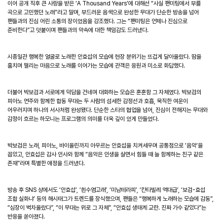
이어 공개 직후 큰 사랑을 받은 ‘A Thousand Years’에 대해선 “사실 팬미팅에서 부를
곡으로 고민했던 노래”라고 말며, 부드러운 음색으로 완성한 무대가 단순한 방송을 넘어
팬들과의 진심 어린 소통의 장이었음을 강조했다. 그는 “팬미팅은 언제나 진심으로
준비한다”고 덧붙이며 팬들과의 약속에 대한 책임감도 드러냈다.
시종일관 행복한 얼굴로 노래한 안효섭의 모습에 현장 분위기는 뜨겁게 달아올랐다. 땀을
훔치며 떨리는 마음으로 노래를 이어가는 모습에 관객은 응원과 미소로 화답했다.
더불어 박보검과 서로에게 덕담을 건네며 대화하는 모습은 훈훈함 그 자체였다. 박보검의
피아노 연주와 함께한 합동 무대는 두 사람의 섬세한 감정선과 호흡, 묵직한 여운이
어우러지며 하나의 서사처럼 완성됐다. 단순한 스타의 협업을 넘어, 진심이 전해지는 무대와
감정이 흐르는 하모니는 프로그램의 의미를 더욱 깊이 있게 만들었다.
박보검은 노래, 피아노, 바이올린까지 아우르는 안효섭을 치켜세우며 공통점으로 ’음악‘을
꼽았고, 안효섭은 감사 인사와 함께 “음악은 인생을 살면서 힘들 때 늘 함께하는 친구 같은
존재”라며 특별한 애정을 드러냈다.
방송 후 SNS 상에서도 ‘안효섭’, ‘흰수염고래’, ‘미남테라피’, ‘칸타빌레 역대급’, ‘보검-효섭
조합 실화냐’ 등의 해시태그가 트렌드를 장식했으며, 팬들은 “행복하게 노래하는 모습에 감동”,
“심장이 벅차올랐다”, “이 무대는 위로 그 자체”, “안효섭 생태계 교란. 진짜 가수 같았다”는
반응을 쏟아졌다.