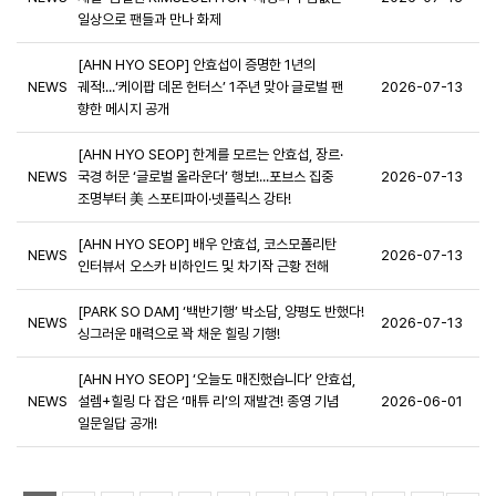
일상으로 팬들과 만나 화제
[AHN HYO SEOP] 안효섭이 증명한 1년의
NEWS
궤적!...‘케이팝 데몬 헌터스’ 1주년 맞아 글로벌 팬
2026-07-13
향한 메시지 공개
[AHN HYO SEOP] 한계를 모르는 안효섭, 장르·
NEWS
국경 허문 ‘글로벌 올라운더’ 행보!...포브스 집중
2026-07-13
조명부터 美 스포티파이·넷플릭스 강타!
[AHN HYO SEOP] 배우 안효섭, 코스모폴리탄
NEWS
2026-07-13
인터뷰서 오스카 비하인드 및 차기작 근황 전해
[PARK SO DAM] ‘백반기행’ 박소담, 양평도 반했다!
NEWS
2026-07-13
싱그러운 매력으로 꽉 채운 힐링 기행!
[AHN HYO SEOP] ‘오늘도 매진했습니다’ 안효섭,
NEWS
설렘+힐링 다 잡은 ‘매튜 리’의 재발견! 종영 기념
2026-06-01
일문일답 공개!