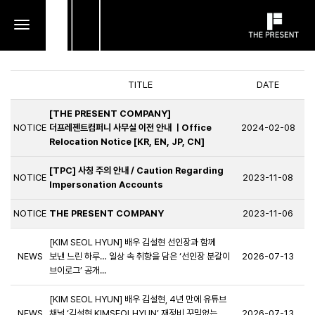
toggle
navigation
TITLE
DATE
[THE PRESENT COMPANY]
NOTICE
더프레젠트컴퍼니 사무실 이전 안내 ㅣOffice
2024-02-08
Relocation Notice [KR, EN, JP, CN]
[TPC] 사칭 주의 안내 / Caution Regarding
NOTICE
2023-11-08
Impersonation Accounts
NOTICE
THE PRESENT COMPANY
2023-11-06
[KIM SEOL HYUN] 배우 김설현 선인장과 함께
NEWS
보낸 느린 하루… 일상 속 취향을 담은 ‘선인장 분갈이
2026-07-13
브이로그’ 공개...
[KIM SEOL HYUN] 배우 김설현, 4년 만에 유튜브
NEWS
채널 ‘김설현 KIMSEOLHYUN’ 재정비 꾸밈없는
2026-07-13